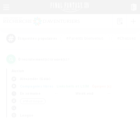
#Parents bienvenus
#Chasses
Étiquettes populaires
0
recrutement(s) trouvé(s) !
Aucun
Alexander (Gaia)
Compagnies libres
Linkshells et LSIM
Équipes JcJ
En semaine
Week-end
＃Multilingue
Langue