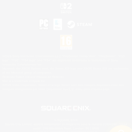
©2026 Sony Interactive Entertainment LLC."PlayStation Family Mark", "PlayStation", "PS5
logo", "PS5", "PS4 logo" and "PS4" are registered trademarks or trademarks of Sony
Interactive Entertainment Inc.
Microsoft, the XBOX Sphere mark, the Series X|S logo and XBOX Series X|S are trademarks
of the Microsoft group of companies.
Nintendo Switch est une marque de Nintendo.
Mac is a trademark of Apple Inc.
©2026 Valve Corporation. Steam et le logo Steam sont des marques déposées et/ou des
marques enregistrées par Valve Corporation aux É.U. et/ou dans d'autres pays.
© SQUARE ENIX
Square Enix Limited, société immatriculée en Angleterre sous le numéro 01804186 - Siège
social : 240 Blackfriars Road, London, SE1 8NW.