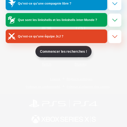
Qu'est-ce qu'une compagnie libre ?
/
Facebook
X
News
Que sont les linkshells et les linkshells inter-Monde ?
Qu'est-ce qu'une équipe JcJ ?
YouTube
Instagram
Commencer les recherches !
Twitch
Bluesky
Licence
Règles et politiques
Politique de confidentialité
Politique d'utilisation des cookies