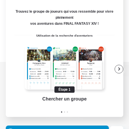
Trouvez le groupe de joueurs qui vous ressemble pour vivre
pleinement
vos aventures dans FINAL FANTASY XIV !
Utilisation de la recherche d'aventuriers
Version de bureau
Étape 1
Chercher un groupe
Prend
Télécharger le jeu
Informations officielles