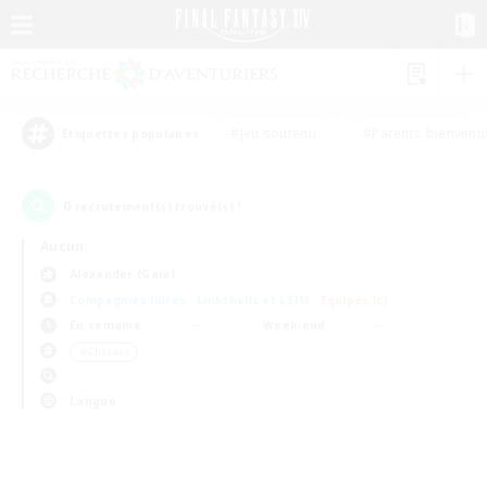
#Jeu soutenu
#Parents bienvenu
Étiquettes populaires
0
recrutement(s) trouvé(s) !
Aucun
Alexander (Gaia)
Compagnies libres
Linkshells et LSIM
Équipes JcJ
En semaine
Week-end
＃Chasses
Langue