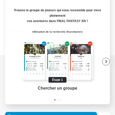
Trouvez le groupe de joueurs qui vous ressemble pour vivre
pleinement
vos aventures dans FINAL FANTASY XIV !
Utilisation de la recherche d'aventuriers
Version de bureau
Étape 1
Chercher un groupe
Prend
Télécharger le jeu
Informations officielles