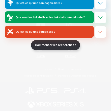
Qu'est-ce qu'une compagnie libre ?
/
Facebook
X
News
Que sont les linkshells et les linkshells inter-Monde ?
Qu'est-ce qu'une équipe JcJ ?
YouTube
Instagram
Commencer les recherches !
Twitch
Bluesky
Licence
Règles et politiques
Politique de confidentialité
Politique d'utilisation des cookies