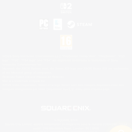
©2026 Sony Interactive Entertainment LLC."PlayStation Family Mark", "PlayStation", "PS5
logo", "PS5", "PS4 logo" and "PS4" are registered trademarks or trademarks of Sony
Interactive Entertainment Inc.
Microsoft, the XBOX Sphere mark, the Series X|S logo and XBOX Series X|S are trademarks
of the Microsoft group of companies.
Nintendo Switch est une marque de Nintendo.
Mac is a trademark of Apple Inc.
©2026 Valve Corporation. Steam et le logo Steam sont des marques déposées et/ou des
marques enregistrées par Valve Corporation aux É.U. et/ou dans d'autres pays.
© SQUARE ENIX
Square Enix Limited, société immatriculée en Angleterre sous le numéro 01804186 - Siège
social : 240 Blackfriars Road, London, SE1 8NW.