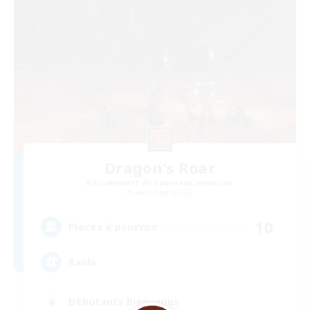
Dragon's Roar
Recrutement de nouveaux membres
Alexander [Gaia]
10
Places à pourvoir
Raids
Débutants bienvenus