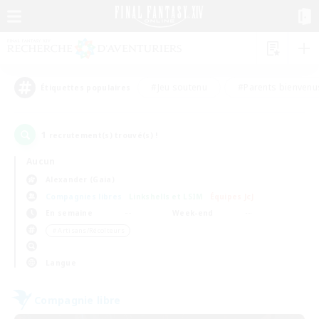
#Jeu soutenu
#Parents bienvenu
Étiquettes populaires
1
recrutement(s) trouvé(s) !
Aucun
Alexander (Gaia)
Compagnies libres
Linkshells et LSIM
Équipes JcJ
En semaine
Week-end
＃Artisans/Récolteurs
Langue
Compagnie libre