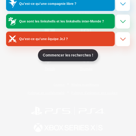
Qu'est-ce qu'une compagnie libre ?
/
Facebook
X
News
Que sont les linkshells et les linkshells inter-Monde ?
Qu'est-ce qu'une équipe JcJ ?
YouTube
Instagram
Commencer les recherches !
Twitch
Bluesky
Licence
Règles et politiques
Politique de confidentialité
Politique d'utilisation des cookies