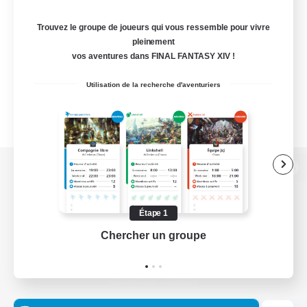
Trouvez le groupe de joueurs qui vous ressemble pour vivre
pleinement
vos aventures dans FINAL FANTASY XIV !
Utilisation de la recherche d'aventuriers
Version de bureau
Étape 1
Chercher un groupe
Prend
Télécharger le jeu
Informations officielles