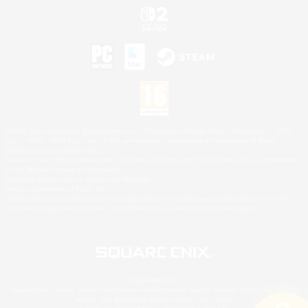
©2026 Sony Interactive Entertainment LLC."PlayStation Family Mark", "PlayStation", "PS5
logo", "PS5", "PS4 logo" and "PS4" are registered trademarks or trademarks of Sony
Interactive Entertainment Inc.
Microsoft, the XBOX Sphere mark, the Series X|S logo and XBOX Series X|S are trademarks
of the Microsoft group of companies.
Nintendo Switch est une marque de Nintendo.
Mac is a trademark of Apple Inc.
©2026 Valve Corporation. Steam et le logo Steam sont des marques déposées et/ou des
marques enregistrées par Valve Corporation aux É.U. et/ou dans d'autres pays.
© SQUARE ENIX
Square Enix Limited, société immatriculée en Angleterre sous le numéro 01804186 - Siège
social : 240 Blackfriars Road, London, SE1 8NW.