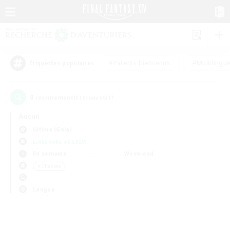
#Parents bienvenus
#Multilingu
Étiquettes populaires
0
recrutement(s) trouvé(s) !
Aucun
Ultima (Gaia)
Linkshells et LSIM
En semaine
Week-end
＃Chasses
Langue