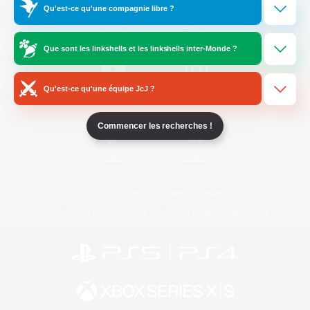
Qu'est-ce qu'une compagnie libre ?
/
Facebook
X
News
Que sont les linkshells et les linkshells inter-Monde ?
Qu'est-ce qu'une équipe JcJ ?
YouTube
Instagram
Commencer les recherches !
Twitch
Bluesky
Licence
Règles et politiques
Politique de confidentialité
Politique d'utilisation des cookies