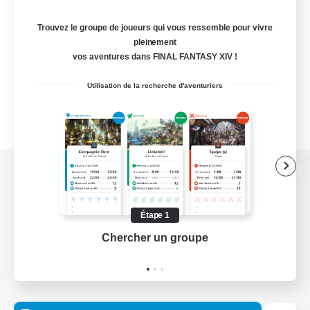
Trouvez le groupe de joueurs qui vous ressemble pour vivre
pleinement
vos aventures dans FINAL FANTASY XIV !
Utilisation de la recherche d'aventuriers
Version de bureau
Étape 1
Chercher un groupe
Prend
Télécharger le jeu
Informations officielles