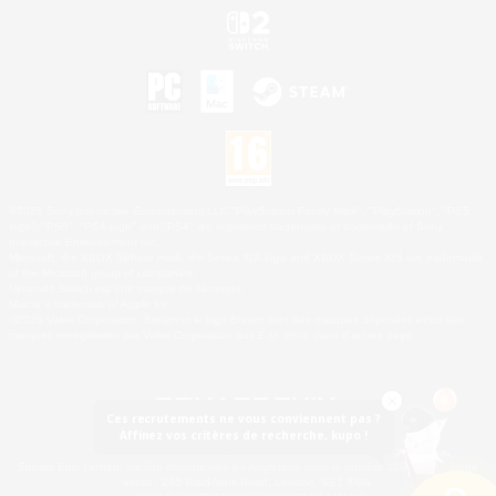
©2026 Sony Interactive Entertainment LLC."PlayStation Family Mark", "PlayStation", "PS5
logo", "PS5", "PS4 logo" and "PS4" are registered trademarks or trademarks of Sony
Interactive Entertainment Inc.
Microsoft, the XBOX Sphere mark, the Series X|S logo and XBOX Series X|S are trademarks
of the Microsoft group of companies.
Nintendo Switch est une marque de Nintendo.
Mac is a trademark of Apple Inc.
©2026 Valve Corporation. Steam et le logo Steam sont des marques déposées et/ou des
marques enregistrées par Valve Corporation aux É.U. et/ou dans d'autres pays.
Ces recrutements ne vous conviennent pas ?
Affinez vos critères de recherche, kupo !
© SQUARE ENIX
Square Enix Limited, société immatriculée en Angleterre sous le numéro 01804186 - Siège
social : 240 Blackfriars Road, London, SE1 8NW.