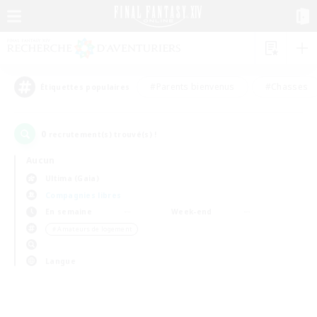
#Parents bienvenus
#Chasses
Étiquettes populaires
0
recrutement(s) trouvé(s) !
Aucun
Ultima (Gaia)
Compagnies libres
En semaine
Week-end
＃Amateurs de logement
Langue