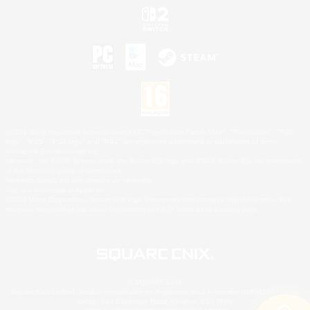
©2026 Sony Interactive Entertainment LLC."PlayStation Family Mark", "PlayStation", "PS5
logo", "PS5", "PS4 logo" and "PS4" are registered trademarks or trademarks of Sony
Interactive Entertainment Inc.
Microsoft, the XBOX Sphere mark, the Series X|S logo and XBOX Series X|S are trademarks
of the Microsoft group of companies.
Nintendo Switch est une marque de Nintendo.
Mac is a trademark of Apple Inc.
©2026 Valve Corporation. Steam et le logo Steam sont des marques déposées et/ou des
marques enregistrées par Valve Corporation aux É.U. et/ou dans d'autres pays.
© SQUARE ENIX
Square Enix Limited, société immatriculée en Angleterre sous le numéro 01804186 - Siège
social : 240 Blackfriars Road, London, SE1 8NW.