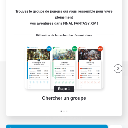
Trouvez le groupe de joueurs qui vous ressemble pour vivre
pleinement
vos aventures dans FINAL FANTASY XIV !
Utilisation de la recherche d'aventuriers
Version de bureau
Étape 1
Chercher un groupe
Prend
Télécharger le jeu
Informations officielles