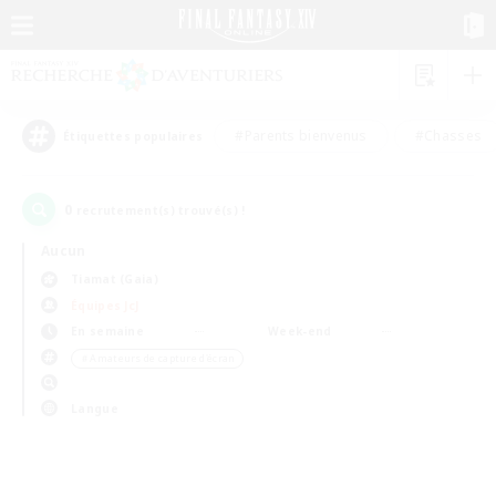
#Parents bienvenus
#Chasses
Étiquettes populaires
0
recrutement(s) trouvé(s) !
Aucun
Tiamat (Gaia)
Équipes JcJ
En semaine
Week-end
＃Amateurs de capture d'écran
Langue