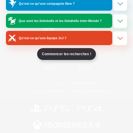
Qu'est-ce qu'une compagnie libre ?
/
Facebook
X
News
Que sont les linkshells et les linkshells inter-Monde ?
Qu'est-ce qu'une équipe JcJ ?
YouTube
Instagram
Commencer les recherches !
Twitch
Bluesky
Licence
Règles et politiques
Politique de confidentialité
Politique d'utilisation des cookies