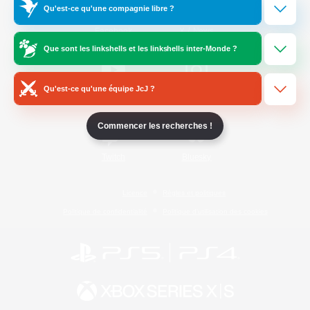
Qu'est-ce qu'une compagnie libre ?
/
Facebook
X
News
Que sont les linkshells et les linkshells inter-Monde ?
Qu'est-ce qu'une équipe JcJ ?
YouTube
Instagram
Commencer les recherches !
Twitch
Bluesky
Licence
Règles et politiques
Politique de confidentialité
Politique d'utilisation des cookies