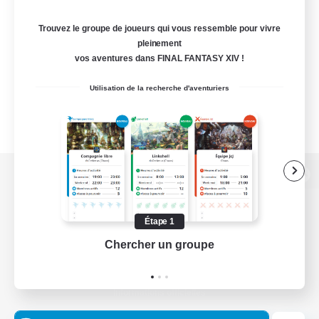
Trouvez le groupe de joueurs qui vous ressemble pour vivre
pleinement
vos aventures dans FINAL FANTASY XIV !
Utilisation de la recherche d'aventuriers
Version de bureau
Étape 1
Chercher un groupe
Prend
Télécharger le jeu
Informations officielles