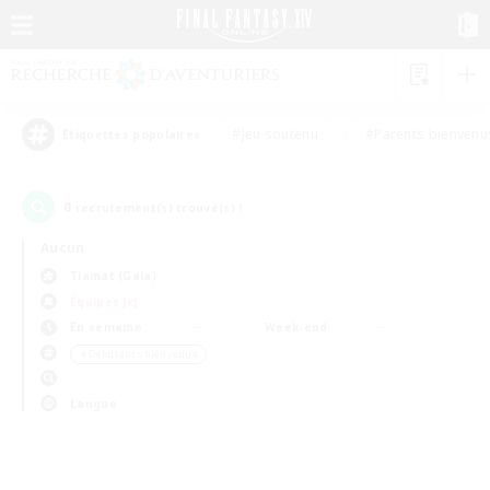
#Jeu soutenu
#Parents bienvenu
Étiquettes populaires
0
recrutement(s) trouvé(s) !
Aucun
Tiamat (Gaia)
Équipes JcJ
En semaine
Week-end
＃Débutants bienvenus
Langue