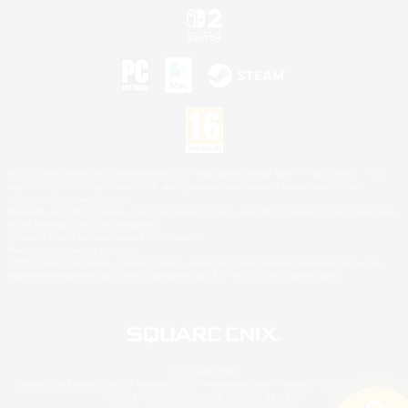
©2026 Sony Interactive Entertainment LLC."PlayStation Family Mark", "PlayStation", "PS5
logo", "PS5", "PS4 logo" and "PS4" are registered trademarks or trademarks of Sony
Interactive Entertainment Inc.
Microsoft, the XBOX Sphere mark, the Series X|S logo and XBOX Series X|S are trademarks
of the Microsoft group of companies.
Nintendo Switch est une marque de Nintendo.
Mac is a trademark of Apple Inc.
©2026 Valve Corporation. Steam et le logo Steam sont des marques déposées et/ou des
marques enregistrées par Valve Corporation aux É.U. et/ou dans d'autres pays.
© SQUARE ENIX
Square Enix Limited, société immatriculée en Angleterre sous le numéro 01804186 - Siège
social : 240 Blackfriars Road, London, SE1 8NW.