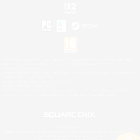
©2026 Sony Interactive Entertainment LLC."PlayStation Family Mark", "PlayStation", "PS5
logo", "PS5", "PS4 logo" and "PS4" are registered trademarks or trademarks of Sony
Interactive Entertainment Inc.
Microsoft, the XBOX Sphere mark, the Series X|S logo and XBOX Series X|S are trademarks
of the Microsoft group of companies.
Nintendo Switch est une marque de Nintendo.
Mac is a trademark of Apple Inc.
©2026 Valve Corporation. Steam et le logo Steam sont des marques déposées et/ou des
marques enregistrées par Valve Corporation aux É.U. et/ou dans d'autres pays.
© SQUARE ENIX
Square Enix Limited, société immatriculée en Angleterre sous le numéro 01804186 - Siège
social : 240 Blackfriars Road, London, SE1 8NW.