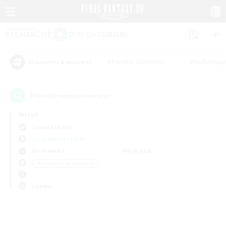
#Parents bienvenus
#Multilingu
Étiquettes populaires
0
recrutement(s) trouvé(s) !
Aucun
Tiamat (Gaia)
Linkshells et LSIM
En semaine
Week-end
＃Amateurs de logement
Langue