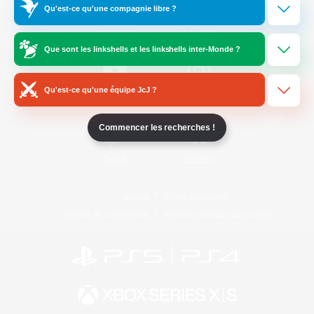
Qu'est-ce qu'une compagnie libre ?
/
Facebook
X
News
Que sont les linkshells et les linkshells inter-Monde ?
Qu'est-ce qu'une équipe JcJ ?
YouTube
Instagram
Commencer les recherches !
Twitch
Bluesky
Licence
Règles et politiques
Politique de confidentialité
Politique d'utilisation des cookies