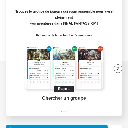
Trouvez le groupe de joueurs qui vous ressemble pour vivre
pleinement
vos aventures dans FINAL FANTASY XIV !
Utilisation de la recherche d'aventuriers
Version de bureau
Étape 1
Chercher un groupe
Prend
Télécharger le jeu
Informations officielles