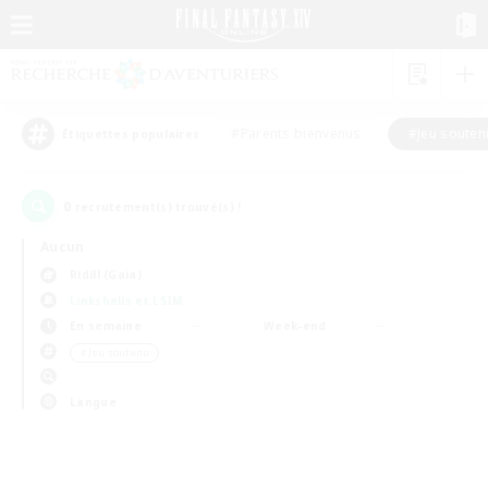
#Parents bienvenus
#Jeu souten
Étiquettes populaires
0
recrutement(s) trouvé(s) !
Aucun
Ridill (Gaia)
Linkshells et LSIM
En semaine
Week-end
＃Jeu soutenu
Langue