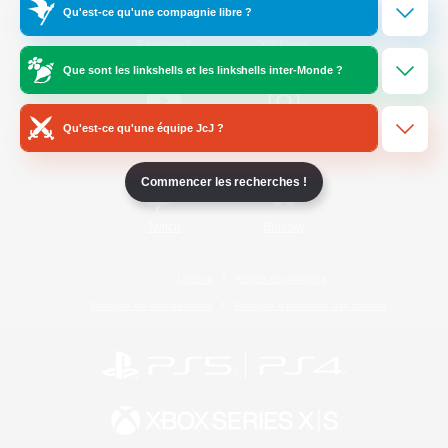
Qu'est-ce qu'une compagnie libre ?
/
Facebook
X
News
Que sont les linkshells et les linkshells inter-Monde ?
Qu'est-ce qu'une équipe JcJ ?
YouTube
Instagram
Commencer les recherches !
Twitch
Bluesky
Licence
Règles et politiques
Politique de confidentialité
Politique d'utilisation des cookies