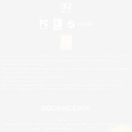
©2026 Sony Interactive Entertainment LLC."PlayStation Family Mark", "PlayStation", "PS5
logo", "PS5", "PS4 logo" and "PS4" are registered trademarks or trademarks of Sony
Interactive Entertainment Inc.
Microsoft, the XBOX Sphere mark, the Series X|S logo and XBOX Series X|S are trademarks
of the Microsoft group of companies.
Nintendo Switch est une marque de Nintendo.
Mac is a trademark of Apple Inc.
©2026 Valve Corporation. Steam et le logo Steam sont des marques déposées et/ou des
marques enregistrées par Valve Corporation aux É.U. et/ou dans d'autres pays.
© SQUARE ENIX
Square Enix Limited, société immatriculée en Angleterre sous le numéro 01804186 - Siège
social : 240 Blackfriars Road, London, SE1 8NW.