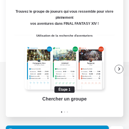
Trouvez le groupe de joueurs qui vous ressemble pour vivre
pleinement
vos aventures dans FINAL FANTASY XIV !
Utilisation de la recherche d'aventuriers
Version de bureau
Étape 1
Chercher un groupe
Prend
Télécharger le jeu
Informations officielles