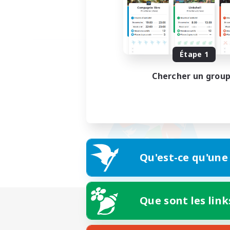
Étape 1
Chercher un grou
Qu'est-ce qu'une
Que sont les link