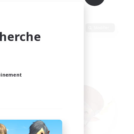
Langue
Modifier
cherche
leinement
vé.