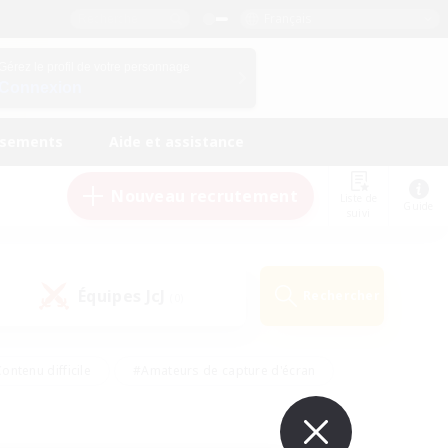
Français
Gérez le profil de votre personnage
Connexion
ssements
Aide et assistance
Nouveau recrutement
Liste de
Guide
suivi
Équipes JcJ
Rechercher
(0)
ontenu difficile
#Amateurs de capture d'écran
ire
#Événements joueurs
#Amateurs de JcJ
#Joueurs sociaux
#Travailleurs bienvenus