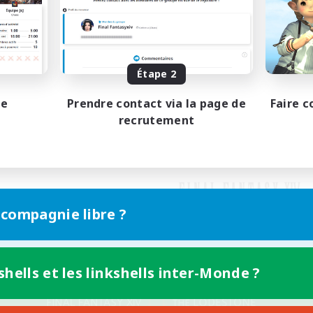
Étape 2
pe
Prendre contact via la page de
Faire c
recrutement
 compagnie libre ?
shells et les linkshells inter-Monde ?
Version mobile