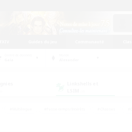
FFXIV
Guides du jeu
Communauté
Cla
Centre de données
Monde
Gaia
Alexander
gnies
Linkshells et
LSIM
0)
(0)
#Multilingue
#Passe-temps/Intérêts
#Chasses
#C
rs de jeu de rôle
#Amateurs de logement
#Amateurs d'histo
#Débutants bienvenus
#Jeu soutenu
#Carte aux trésors