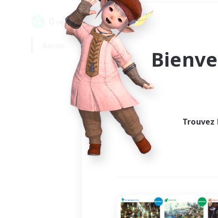
0
recrutement(s) trouvé(s) !
Aucun
En semaine
Bienve
Trouvez 
Au