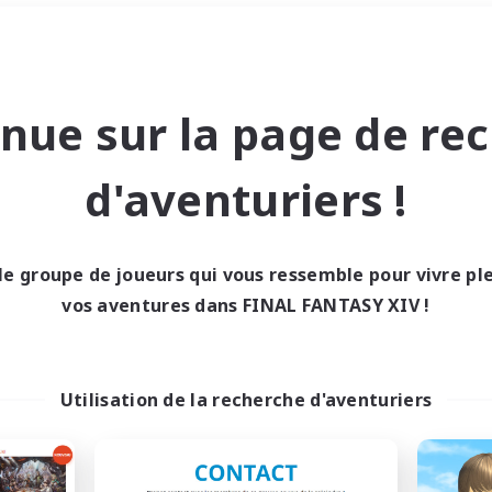
Week-end
＃Jeu soutenu
nue sur la page de re
d'aventuriers !
le groupe de joueurs qui vous ressemble pour vivre p
0 résultat
vos aventures dans FINAL FANTASY XIV !
cun recrutement trou
Utilisation de la recherche d'aventuriers
Réessayez avec des critères différents.