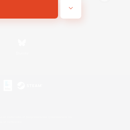
Bluesky
s
s or trademarks of Sony Interactive Entertainment Inc.
up of companies.