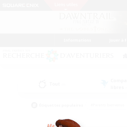
Informations
Jouer à 
Compa
Tout
(0)
libres
(
Étiquettes populaires
#Parents bienvenus
#Étudiants bienvenus
#Jeu détendu
#Amateu
#Amateurs de mirage
#Artisans/Récolteurs