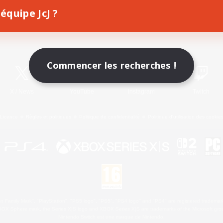
équipe JcJ ?
Télécharger le jeu
Informations officielles
Commencer les recherches !
X
/
News
YouTube
Instagram
Twitch
Licence
Règles et politiques
Politique de confidentialité
Politique d'utilisation des cookie
 Family Mark", "PlayStation", "PS5 logo", "PS5", "PS4 logo" and "PS4" are registered trademark
XBOX Sphere mark, the Series X|S logo and XBOX Series X|S are trademarks of the Microsoft gro
Nintendo Switch est une marque de Nintendo.