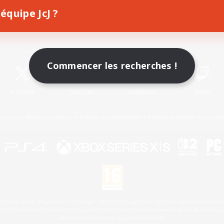
équipe JcJ ?
Télécharger le jeu
Informations officielles
Commencer les recherches !
X
/
News
YouTube
Instagram
Twitch
Licence
Règles et politiques
Politique de confidentialité
Politique d'utilisation des cookie
 Family Mark", "PlayStation", "PS5 logo", "PS5", "PS4 logo" and "PS4" are registered trademark
XBOX Sphere mark, the Series X|S logo and XBOX Series X|S are trademarks of the Microsoft gro
Nintendo Switch est une marque de Nintendo.