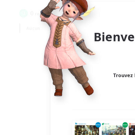
0
recrutement(s) trouvé(s) !
Aucun
En semaine
Bienve
Trouvez 
Au