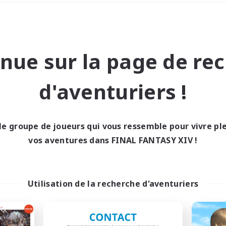
Week-end
＃Contenu difficile
nue sur la page de re
d'aventuriers !
le groupe de joueurs qui vous ressemble pour vivre p
0 résultat
vos aventures dans FINAL FANTASY XIV !
cun recrutement trou
Utilisation de la recherche d'aventuriers
Réessayez avec des critères différents.