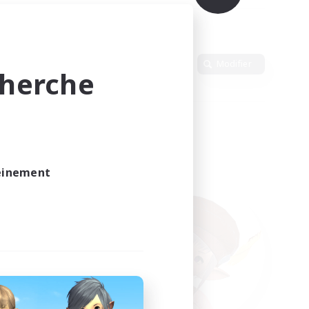
Langue
Modifier
cherche
leinement
vé.