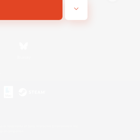
Bluesky
s
s or trademarks of Sony Interactive Entertainment Inc.
up of companies.