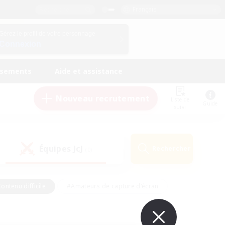
Français
Gérez le profil de votre personnage
Connexion
ssements
Aide et assistance
Nouveau recrutement
Liste de
Guide
suivi
Équipes JcJ
Rechercher
(0)
ontenu difficile
#Amateurs de capture d'écran
ire
#Événements joueurs
#Amateurs de JcJ
#Joueurs sociaux
#Travailleurs bienvenus