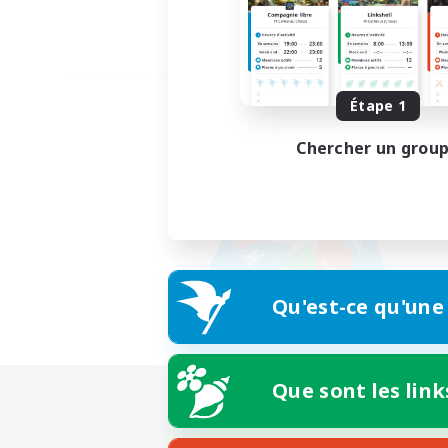
Étape 1
Chercher un grou
Qu'est-ce qu'une
Que sont les link