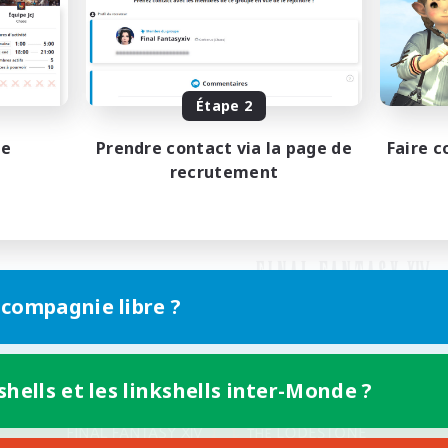
Étape 2
pe
Prendre contact via la page de
Faire c
recrutement
 compagnie libre ?
shells et les linkshells inter-Monde ?
Version mobile