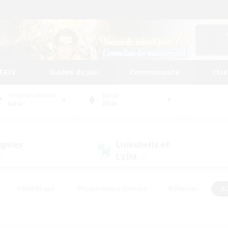
FFXIV
Guides du jeu
Communauté
Cla
Centre de données
Monde
Gaia
Ifrit
gnies
Linkshells et
LSIM
0)
(0)
#Multilingue
#Passe-temps/Intérêts
#Chasses
#C
rs de jeu de rôle
#Amateurs de logement
#Amateurs d'histo
#Débutants bienvenus
#Jeu soutenu
#Carte aux trésors