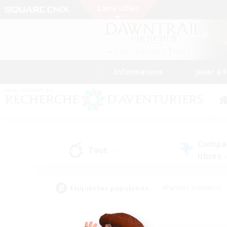
Informations
Jouer à 
Compa
Tout
(0)
libres
(
Étiquettes populaires
#Parents bienvenus
#Étudiants bienvenus
#Jeu détendu
#Amateu
#Amateurs de mirage
#Artisans/Récolteurs