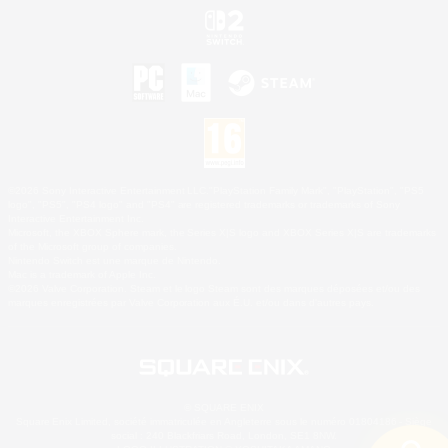
©2026 Sony Interactive Entertainment LLC."PlayStation Family Mark", "PlayStation", "PS5
logo", "PS5", "PS4 logo" and "PS4" are registered trademarks or trademarks of Sony
Interactive Entertainment Inc.
Microsoft, the XBOX Sphere mark, the Series X|S logo and XBOX Series X|S are trademarks
of the Microsoft group of companies.
Nintendo Switch est une marque de Nintendo.
Mac is a trademark of Apple Inc.
©2026 Valve Corporation. Steam et le logo Steam sont des marques déposées et/ou des
marques enregistrées par Valve Corporation aux É.U. et/ou dans d'autres pays.
© SQUARE ENIX
Square Enix Limited, société immatriculée en Angleterre sous le numéro 01804186 - Siège
social : 240 Blackfriars Road, London, SE1 8NW.