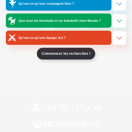
Qu'est-ce qu'une compagnie libre ?
/
Facebook
X
News
Que sont les linkshells et les linkshells inter-Monde ?
Qu'est-ce qu'une équipe JcJ ?
YouTube
Instagram
Commencer les recherches !
Twitch
Bluesky
Licence
Règles et politiques
Politique de confidentialité
Politique d'utilisation des cookies