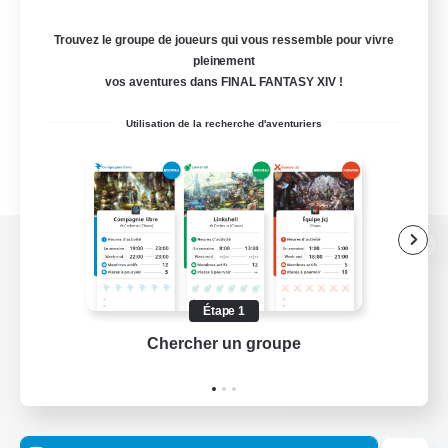
Trouvez le groupe de joueurs qui vous ressemble pour vivre
pleinement
vos aventures dans FINAL FANTASY XIV !
Utilisation de la recherche d'aventuriers
Version de bureau
Étape 1
Chercher un groupe
Prend
Télécharger le jeu
Informations officielles