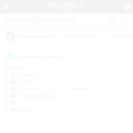
#Parents bienvenus
#Multilingu
Étiquettes populaires
0
recrutement(s) trouvé(s) !
Aucun
Ifrit (Gaia)
Équipes JcJ
En semaine
Week-end
＃Passe-temps/Intérêts
Langue