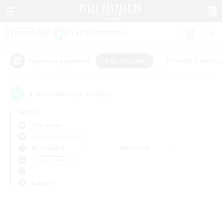
#Jeu soutenu
#Parents bienvenu
Étiquettes populaires
0
recrutement(s) trouvé(s) !
Aucun
Ifrit (Gaia)
Linkshells et LSIM
En semaine
Week-end
＃Jeu soutenu
Langue