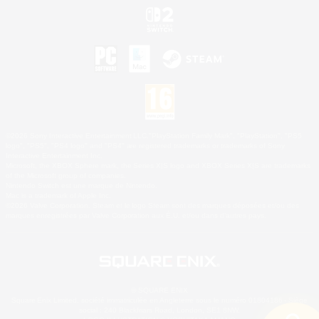
©2026 Sony Interactive Entertainment LLC."PlayStation Family Mark", "PlayStation", "PS5
logo", "PS5", "PS4 logo" and "PS4" are registered trademarks or trademarks of Sony
Interactive Entertainment Inc.
Microsoft, the XBOX Sphere mark, the Series X|S logo and XBOX Series X|S are trademarks
of the Microsoft group of companies.
Nintendo Switch est une marque de Nintendo.
Mac is a trademark of Apple Inc.
©2026 Valve Corporation. Steam et le logo Steam sont des marques déposées et/ou des
marques enregistrées par Valve Corporation aux É.U. et/ou dans d'autres pays.
© SQUARE ENIX
Square Enix Limited, société immatriculée en Angleterre sous le numéro 01804186 - Siège
social : 240 Blackfriars Road, London, SE1 8NW.