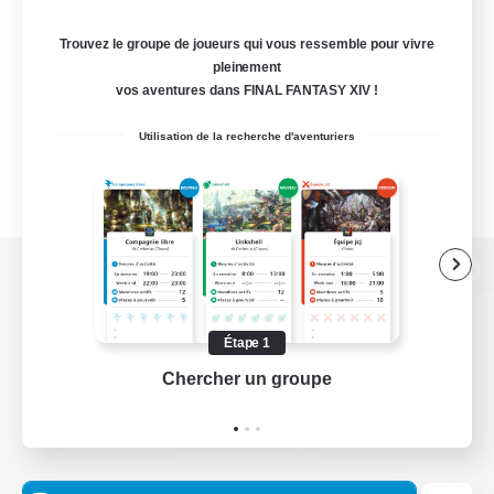
Trouvez le groupe de joueurs qui vous ressemble pour vivre
pleinement
vos aventures dans FINAL FANTASY XIV !
Utilisation de la recherche d'aventuriers
Version de bureau
Étape 1
Chercher un groupe
Prend
Télécharger le jeu
Informations officielles