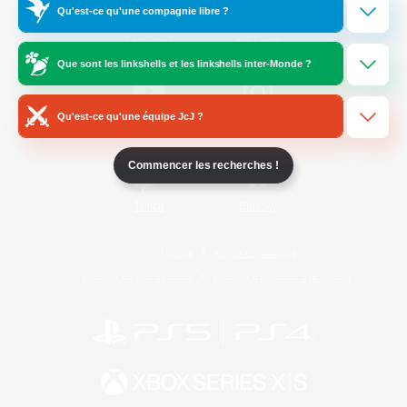
Qu'est-ce qu'une compagnie libre ?
/
Facebook
X
News
Que sont les linkshells et les linkshells inter-Monde ?
Qu'est-ce qu'une équipe JcJ ?
YouTube
Instagram
Commencer les recherches !
Twitch
Bluesky
Licence
Règles et politiques
Politique de confidentialité
Politique d'utilisation des cookies