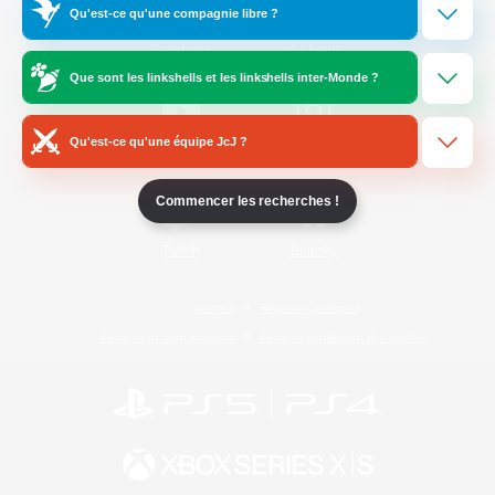
Qu'est-ce qu'une compagnie libre ?
/
Facebook
X
News
Que sont les linkshells et les linkshells inter-Monde ?
Qu'est-ce qu'une équipe JcJ ?
YouTube
Instagram
Commencer les recherches !
Twitch
Bluesky
Licence
Règles et politiques
Politique de confidentialité
Politique d'utilisation des cookies