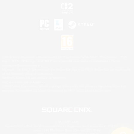
©2026 Sony Interactive Entertainment LLC."PlayStation Family Mark", "PlayStation", "PS5
logo", "PS5", "PS4 logo" and "PS4" are registered trademarks or trademarks of Sony
Interactive Entertainment Inc.
Microsoft, the XBOX Sphere mark, the Series X|S logo and XBOX Series X|S are trademarks
of the Microsoft group of companies.
Nintendo Switch est une marque de Nintendo.
Mac is a trademark of Apple Inc.
©2026 Valve Corporation. Steam et le logo Steam sont des marques déposées et/ou des
marques enregistrées par Valve Corporation aux É.U. et/ou dans d'autres pays.
© SQUARE ENIX
Square Enix Limited, société immatriculée en Angleterre sous le numéro 01804186 - Siège
social : 240 Blackfriars Road, London, SE1 8NW.