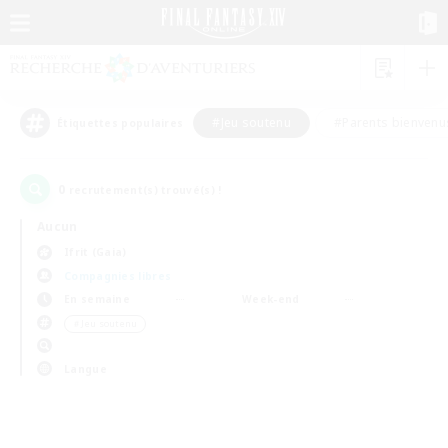
#Jeu soutenu
#Parents bienvenu
Étiquettes populaires
0
recrutement(s) trouvé(s) !
Aucun
Ifrit (Gaia)
Compagnies libres
En semaine
Week-end
＃Jeu soutenu
Langue