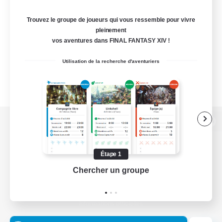
Trouvez le groupe de joueurs qui vous ressemble pour vivre
pleinement
vos aventures dans FINAL FANTASY XIV !
Utilisation de la recherche d'aventuriers
Version de bureau
Étape 1
Chercher un groupe
Prend
Télécharger le jeu
Informations officielles