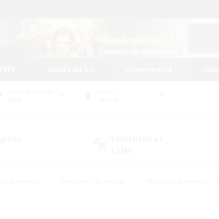
FFXIV
Guides du jeu
Communauté
Cla
Centre de données
Monde
Gaia
Fenrir
gnies
Linkshells et
LSIM
0)
(0)
nts bienvenus
#Amateurs de mirage
#Étudiants bienvenus
ingue
#Amateurs de logement
#Amateurs de JcJ
#Débuta
#Contenu difficile
#Carte aux trésors
#Artisans/Récolt