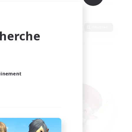
Langue
Modifier
cherche
leinement
vé.