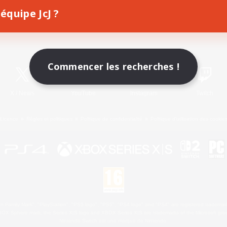
équipe JcJ ?
Télécharger le jeu
Informations officielles
Commencer les recherches !
X
/
News
YouTube
Instagram
Twitch
Licence
Règles et politiques
Politique de confidentialité
Politique d'utilisation des cookie
 Family Mark", "PlayStation", "PS5 logo", "PS5", "PS4 logo" and "PS4" are registered trademark
XBOX Sphere mark, the Series X|S logo and XBOX Series X|S are trademarks of the Microsoft gro
Nintendo Switch est une marque de Nintendo.