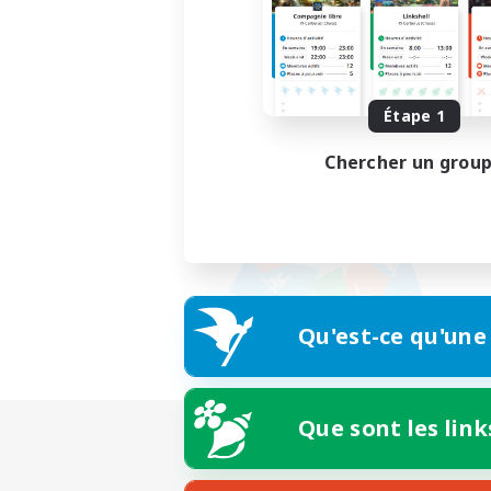
Étape 1
Chercher un grou
Qu'est-ce qu'une
Que sont les link