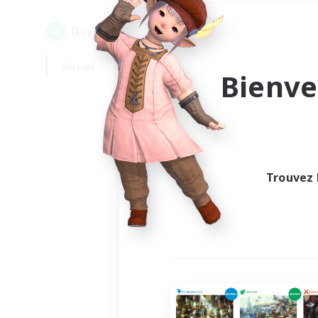
0
recrutement(s) trouvé(s) !
Aucun
En semaine
Bienve
Trouvez 
Au