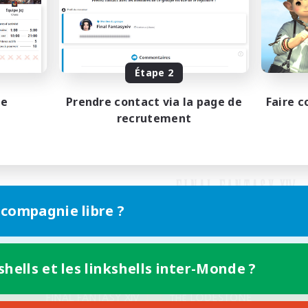
Étape 2
pe
Prendre contact via la page de
Faire c
recrutement
 compagnie libre ?
shells et les linkshells inter-Monde ?
Version mobile