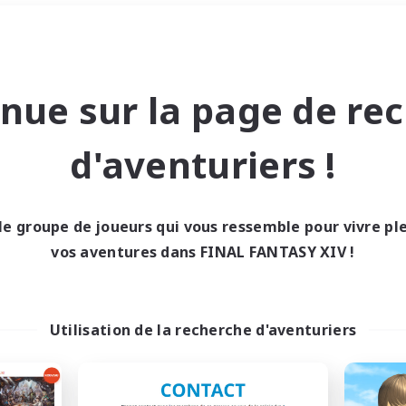
Week-end
＃Amateurs de jeu de rôle
nue sur la page de re
d'aventuriers !
le groupe de joueurs qui vous ressemble pour vivre p
0 résultat
vos aventures dans FINAL FANTASY XIV !
cun recrutement trou
Utilisation de la recherche d'aventuriers
Réessayez avec des critères différents.