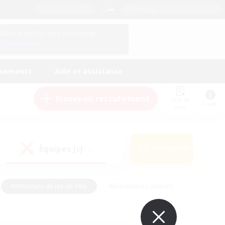
Français
Gérez le profil de votre personnage
Connexion
ssements
Aide et assistance
Nouveau recrutement
Liste de
Guide
suivi
Équipes JcJ
Rechercher
(0)
#Amateurs de jeu de rôle
#Événements joueurs
nts bienvenus
#Passe-temps/Intérêts
eurs
#Travailleurs bienvenus
#Joueurs sociaux