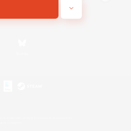
Bluesky
s
s or trademarks of Sony Interactive Entertainment Inc.
up of companies.