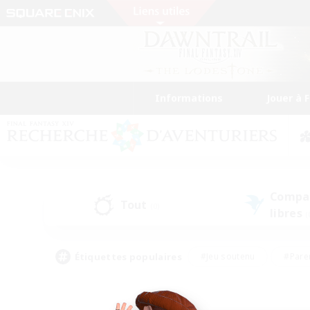
Informations
Jouer à 
Compa
Tout
(0)
libres
(
Étiquettes populaires
#Jeu soutenu
#Pare
#Chasses
#Jeu détendu
#Multil
#Amateurs de capture d'écran
#Amateurs d'histoire