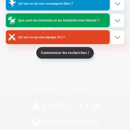
Qu'est-ce qu'une compagnie libre ?
/
Facebook
X
News
Que sont les linkshells et les linkshells inter-Monde ?
Qu'est-ce qu'une équipe JcJ ?
YouTube
Instagram
Commencer les recherches !
Twitch
Bluesky
Licence
Règles et politiques
Politique de confidentialité
Politique d'utilisation des cookies