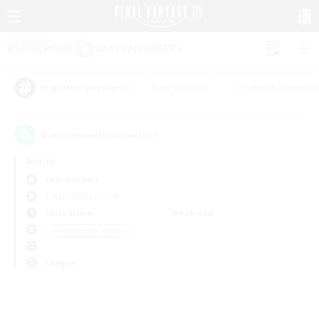
#Jeu soutenu
#Parents bienvenu
Étiquettes populaires
0
recrutement(s) trouvé(s) !
Aucun
Fenrir (Gaia)
Linkshells et LSIM
En semaine
Week-end
＃Amateurs de mirage
Langue