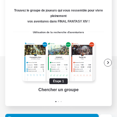
Trouvez le groupe de joueurs qui vous ressemble pour vivre
pleinement
vos aventures dans FINAL FANTASY XIV !
Utilisation de la recherche d'aventuriers
Version de bureau
Étape 1
Chercher un groupe
Prend
Télécharger le jeu
Informations officielles