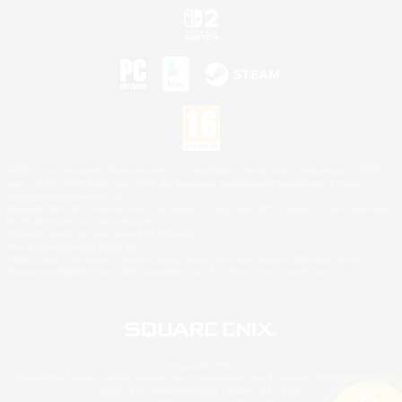
©2026 Sony Interactive Entertainment LLC."PlayStation Family Mark", "PlayStation", "PS5
logo", "PS5", "PS4 logo" and "PS4" are registered trademarks or trademarks of Sony
Interactive Entertainment Inc.
Microsoft, the XBOX Sphere mark, the Series X|S logo and XBOX Series X|S are trademarks
of the Microsoft group of companies.
Nintendo Switch est une marque de Nintendo.
Mac is a trademark of Apple Inc.
©2026 Valve Corporation. Steam et le logo Steam sont des marques déposées et/ou des
marques enregistrées par Valve Corporation aux É.U. et/ou dans d'autres pays.
© SQUARE ENIX
Square Enix Limited, société immatriculée en Angleterre sous le numéro 01804186 - Siège
social : 240 Blackfriars Road, London, SE1 8NW.