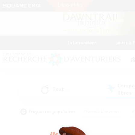
Informations
Jouer à 
Compa
Tout
(0)
libres
(
Étiquettes populaires
#Parents bienvenus
#
#Amateurs de capture d'écran
#Événeme
#Artisans/Récolteurs
#Débutants bienvenus