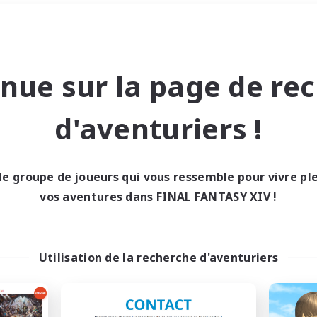
Week-end
＃Artisans/Récolteurs
nue sur la page de re
d'aventuriers !
le groupe de joueurs qui vous ressemble pour vivre p
0 résultat
vos aventures dans FINAL FANTASY XIV !
cun recrutement trou
Utilisation de la recherche d'aventuriers
Réessayez avec des critères différents.