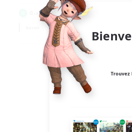
0
recrutement(s) trouvé(s) !
Aucun
En semaine
Bienve
Trouvez 
Au