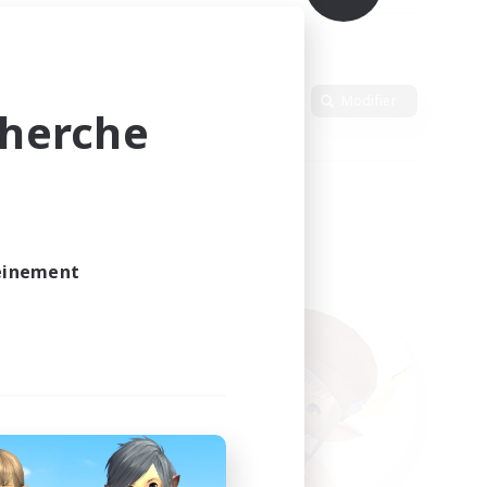
Langue
Modifier
cherche
leinement
vé.