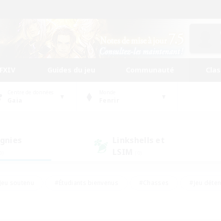
FFXIV
Guides du jeu
Communauté
Cla
Centre de données
Monde
Gaia
Fenrir
gnies
Linkshells et
LSIM
0)
(0)
Jeu soutenu
#Étudiants bienvenus
#Chasses
#Jeu déte
nts joueurs
#Amateurs d'histoire
#Multilingue
#Amate
#Amateurs de JcJ
#Amateurs de mirage
#Carte aux trésors