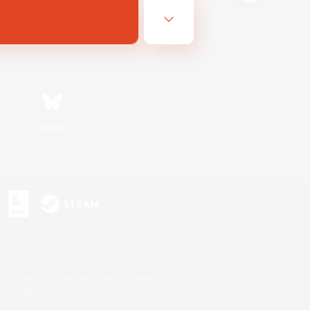
Bluesky
s
s or trademarks of Sony Interactive Entertainment Inc.
up of companies.