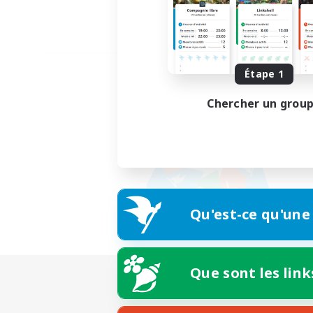
Étape 1
Chercher un grou
Qu'est-ce qu'une
Que sont les link