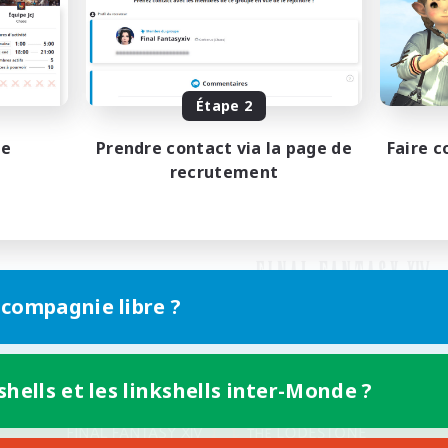
Étape 2
pe
Prendre contact via la page de
Faire c
recrutement
 compagnie libre ?
shells et les linkshells inter-Monde ?
Version mobile