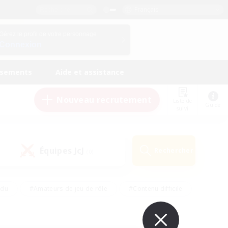
Français
Gérez le profil de votre personnage
Connexion
ssements
Aide et assistance
Nouveau recrutement
Liste de
Guide
suivi
Équipes JcJ
Rechercher
(0)
ndu
#Amateurs de jeu de rôle
#Contenu difficile
urs de logement
#Passe-temps/Intérêts
#Joueurs sociaux
#Travailleurs bienvenus