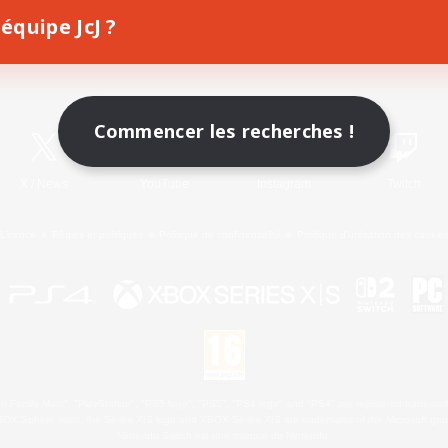
équipe JcJ ?
Télécharger le jeu
Informations officielles
Commencer les recherches !
X
/
News
YouTube
Instagram
Twitch
Licence
Règles et politiques
Politique de confidentialité
Politique d'utilisation des cookie
 Family Mark", "PlayStation", "PS5 logo", "PS5", "PS4 logo" and "PS4" are registered trademark
XBOX Sphere mark, the Series X|S logo and XBOX Series X|S are trademarks of the Microsoft gro
Nintendo Switch est une marque de Nintendo.