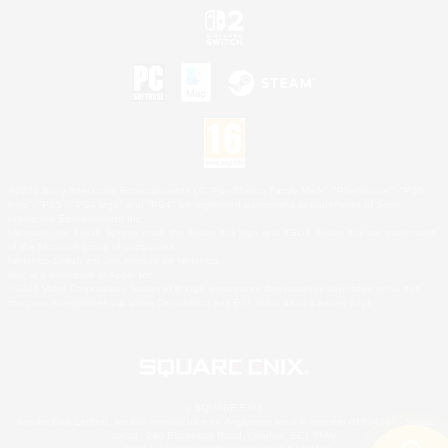
©2026 Sony Interactive Entertainment LLC."PlayStation Family Mark", "PlayStation", "PS5
logo", "PS5", "PS4 logo" and "PS4" are registered trademarks or trademarks of Sony
Interactive Entertainment Inc.
Microsoft, the XBOX Sphere mark, the Series X|S logo and XBOX Series X|S are trademarks
of the Microsoft group of companies.
Nintendo Switch est une marque de Nintendo.
Mac is a trademark of Apple Inc.
©2026 Valve Corporation. Steam et le logo Steam sont des marques déposées et/ou des
marques enregistrées par Valve Corporation aux É.U. et/ou dans d'autres pays.
© SQUARE ENIX
Square Enix Limited, société immatriculée en Angleterre sous le numéro 01804186 - Siège
social : 240 Blackfriars Road, London, SE1 8NW.