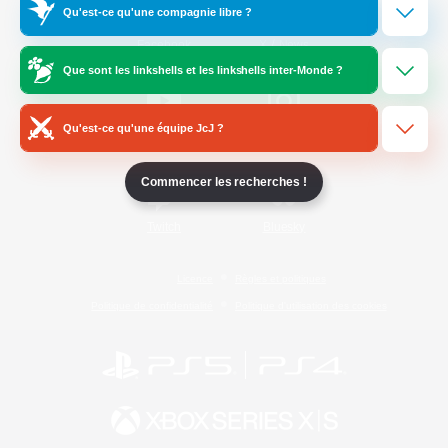
Qu'est-ce qu'une compagnie libre ?
/
Facebook
X
News
Que sont les linkshells et les linkshells inter-Monde ?
Qu'est-ce qu'une équipe JcJ ?
YouTube
Instagram
Commencer les recherches !
Twitch
Bluesky
Licence
Règles et politiques
Politique de confidentialité
Politique d'utilisation des cookies