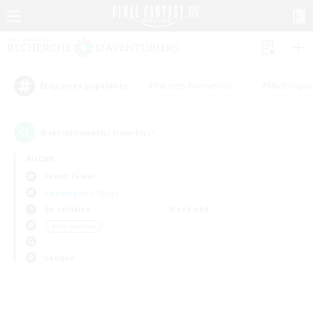
#Parents bienvenus
#Multilingu
Étiquettes populaires
0
recrutement(s) trouvé(s) !
Aucun
Fenrir (Gaia)
Compagnies libres
En semaine
Week-end
＃Jeu soutenu
Langue