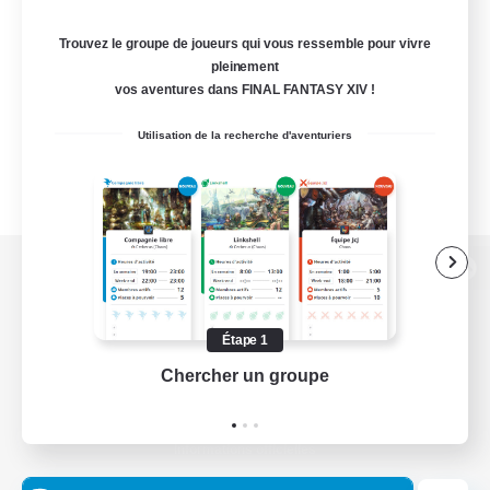
Trouvez le groupe de joueurs qui vous ressemble pour vivre
pleinement
vos aventures dans FINAL FANTASY XIV !
Utilisation de la recherche d'aventuriers
Version de bureau
Étape 1
Chercher un groupe
Prend
Télécharger le jeu
Informations officielles