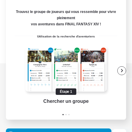
Trouvez le groupe de joueurs qui vous ressemble pour vivre
pleinement
vos aventures dans FINAL FANTASY XIV !
Utilisation de la recherche d'aventuriers
Version de bureau
Étape 1
Chercher un groupe
Prend
Télécharger le jeu
Informations officielles