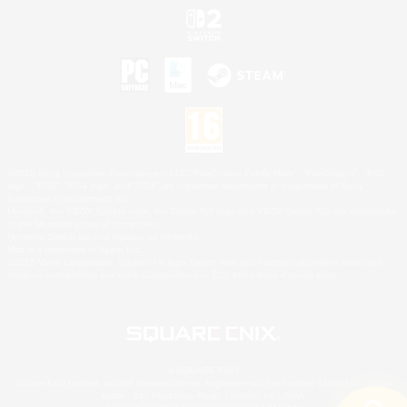
©2026 Sony Interactive Entertainment LLC."PlayStation Family Mark", "PlayStation", "PS5
logo", "PS5", "PS4 logo" and "PS4" are registered trademarks or trademarks of Sony
Interactive Entertainment Inc.
Microsoft, the XBOX Sphere mark, the Series X|S logo and XBOX Series X|S are trademarks
of the Microsoft group of companies.
Nintendo Switch est une marque de Nintendo.
Mac is a trademark of Apple Inc.
©2026 Valve Corporation. Steam et le logo Steam sont des marques déposées et/ou des
marques enregistrées par Valve Corporation aux É.U. et/ou dans d'autres pays.
© SQUARE ENIX
Square Enix Limited, société immatriculée en Angleterre sous le numéro 01804186 - Siège
social : 240 Blackfriars Road, London, SE1 8NW.