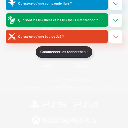
Qu'est-ce qu'une compagnie libre ?
/
Facebook
X
News
Que sont les linkshells et les linkshells inter-Monde ?
Qu'est-ce qu'une équipe JcJ ?
YouTube
Instagram
Commencer les recherches !
Twitch
Bluesky
Licence
Règles et politiques
Politique de confidentialité
Politique d'utilisation des cookies