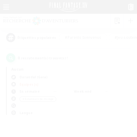
#Parents bienvenus
#Jeu souten
Étiquettes populaires
0
recrutement(s) trouvé(s) !
Aucun
Durandal (Gaia)
Équipes JcJ
En semaine
Week-end
＃Amateurs de mirage
Langue