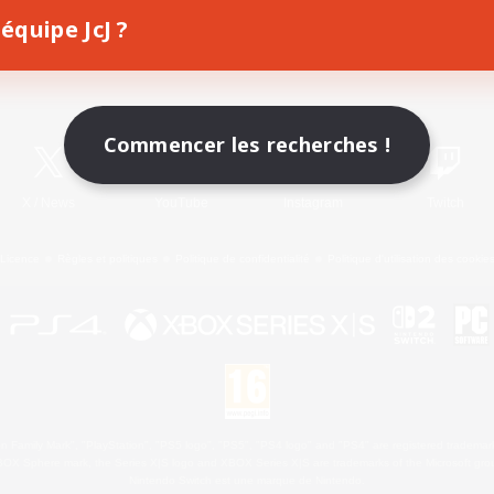
équipe JcJ ?
Télécharger le jeu
Informations officielles
Commencer les recherches !
X
/
News
YouTube
Instagram
Twitch
Licence
Règles et politiques
Politique de confidentialité
Politique d'utilisation des cookie
 Family Mark", "PlayStation", "PS5 logo", "PS5", "PS4 logo" and "PS4" are registered trademark
XBOX Sphere mark, the Series X|S logo and XBOX Series X|S are trademarks of the Microsoft gro
Nintendo Switch est une marque de Nintendo.