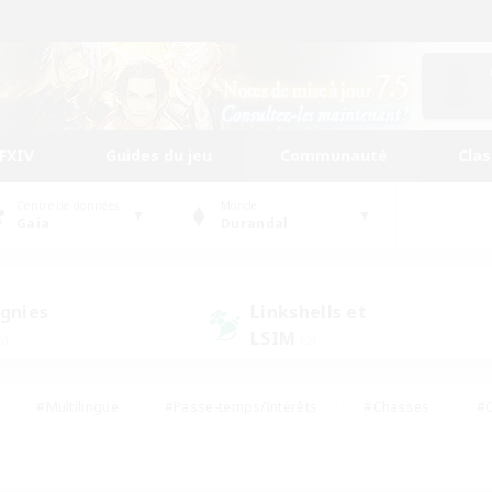
FFXIV
Guides du jeu
Communauté
Cla
Centre de données
Monde
Gaia
Durandal
gnies
Linkshells et
LSIM
0)
(2)
#Multilingue
#Passe-temps/Intérêts
#Chasses
#C
rs de jeu de rôle
#Amateurs de logement
#Amateurs d'histo
#Débutants bienvenus
#Jeu soutenu
#Carte aux trésors