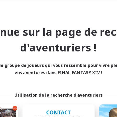
Week-end
＃Débutants bienvenus
nue sur la page de re
d'aventuriers !
le groupe de joueurs qui vous ressemble pour vivre p
0 résultat
vos aventures dans FINAL FANTASY XIV !
cun recrutement trou
Utilisation de la recherche d'aventuriers
Réessayez avec des critères différents.