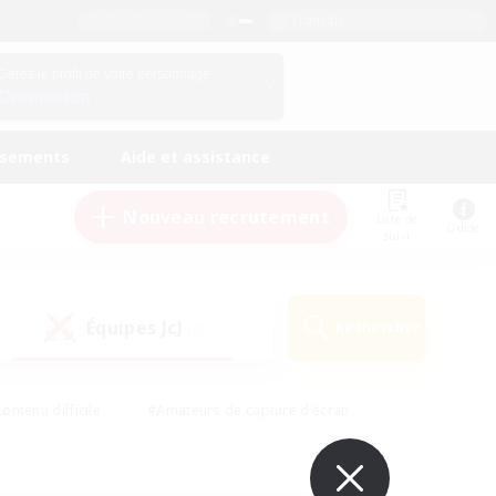
Français
Gérez le profil de votre personnage
Connexion
ssements
Aide et assistance
Nouveau recrutement
Liste de
Guide
suivi
Équipes JcJ
Rechercher
(0)
ontenu difficile
#Amateurs de capture d'écran
ire
#Événements joueurs
#Amateurs de JcJ
#Joueurs sociaux
#Travailleurs bienvenus