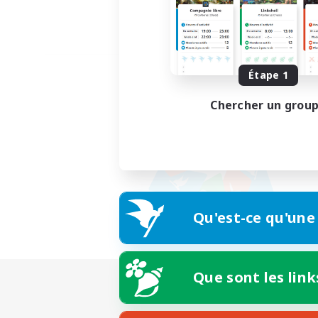
Étape 1
Chercher un grou
Qu'est-ce qu'une
Que sont les link