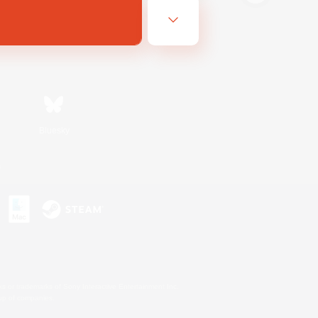
Bluesky
s
s or trademarks of Sony Interactive Entertainment Inc.
up of companies.