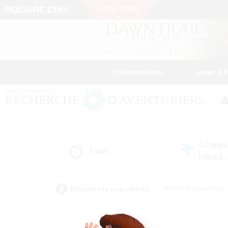
Informations
Jouer à 
Compa
Tout
(2)
libres
(
Étiquettes populaires
#Parents bienvenus
#Étudiants bienvenus
#Jeu détendu
#Amateu
#Amateurs de mirage
#Artisans/Récolteurs