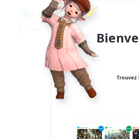
0
recrutement(s) trouvé(s) !
Aucun
En semaine
Bienve
Trouvez 
Au