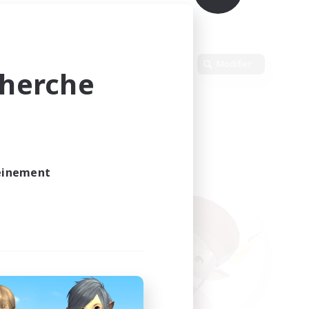
Langue
Modifier
cherche
leinement
vé.