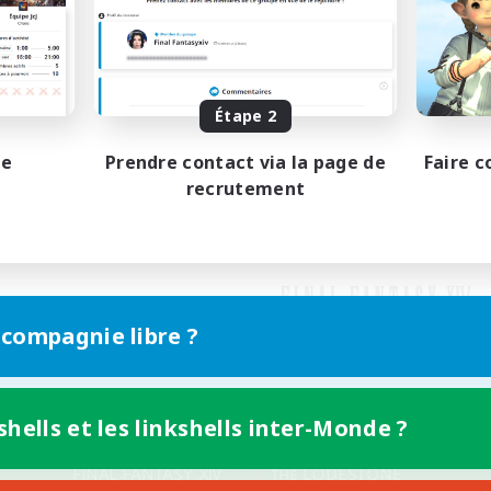
Étape 2
pe
Prendre contact via la page de
Faire c
recrutement
 compagnie libre ?
shells et les linkshells inter-Monde ?
Version mobile