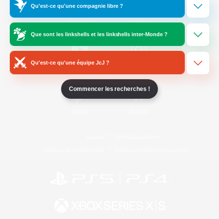
Qu'est-ce qu'une compagnie libre ?
/
Facebook
X
News
Que sont les linkshells et les linkshells inter-Monde ?
Qu'est-ce qu'une équipe JcJ ?
YouTube
Instagram
Commencer les recherches !
Twitch
Bluesky
Licence
Règles et politiques
Politique de confidentialité
Politique d'utilisation des cookies