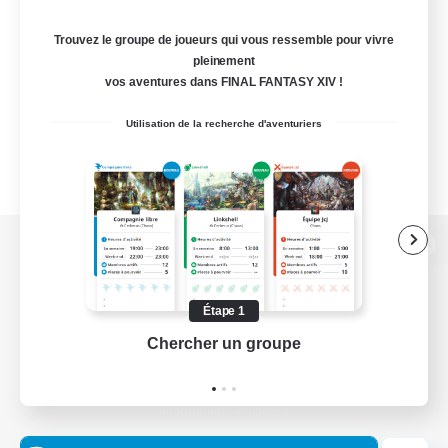
Trouvez le groupe de joueurs qui vous ressemble pour vivre
pleinement
vos aventures dans FINAL FANTASY XIV !
Utilisation de la recherche d'aventuriers
Version de bureau
Étape 1
Chercher un groupe
Prend
Télécharger le jeu
Informations officielles