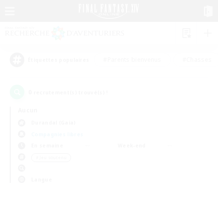
#Parents bienvenus
#Chasses
Étiquettes populaires
0
recrutement(s) trouvé(s) !
Aucun
Durandal (Gaia)
Compagnies libres
En semaine
Week-end
＃Jeu soutenu
Langue