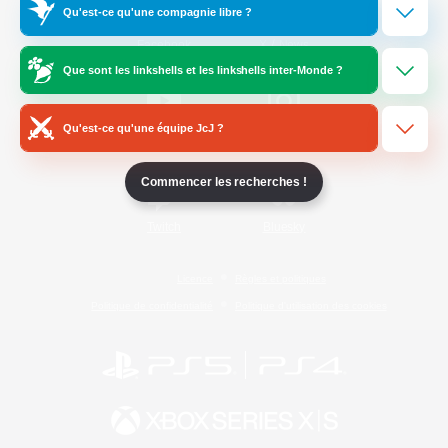
Qu'est-ce qu'une compagnie libre ?
/
Facebook
X
News
Que sont les linkshells et les linkshells inter-Monde ?
Qu'est-ce qu'une équipe JcJ ?
YouTube
Instagram
Commencer les recherches !
Twitch
Bluesky
Licence
Règles et politiques
Politique de confidentialité
Politique d'utilisation des cookies