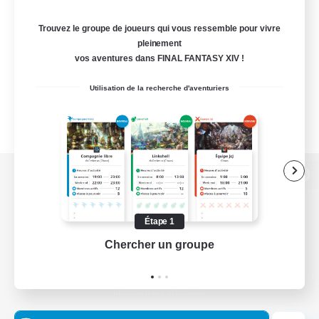
Trouvez le groupe de joueurs qui vous ressemble pour vivre
pleinement
vos aventures dans FINAL FANTASY XIV !
Utilisation de la recherche d'aventuriers
Version de bureau
Étape 1
Chercher un groupe
Prend
Télécharger le jeu
Informations officielles