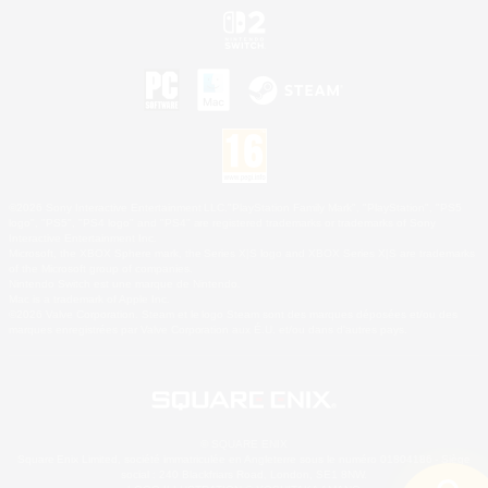
©2026 Sony Interactive Entertainment LLC."PlayStation Family Mark", "PlayStation", "PS5
logo", "PS5", "PS4 logo" and "PS4" are registered trademarks or trademarks of Sony
Interactive Entertainment Inc.
Microsoft, the XBOX Sphere mark, the Series X|S logo and XBOX Series X|S are trademarks
of the Microsoft group of companies.
Nintendo Switch est une marque de Nintendo.
Mac is a trademark of Apple Inc.
©2026 Valve Corporation. Steam et le logo Steam sont des marques déposées et/ou des
marques enregistrées par Valve Corporation aux É.U. et/ou dans d'autres pays.
© SQUARE ENIX
Square Enix Limited, société immatriculée en Angleterre sous le numéro 01804186 - Siège
social : 240 Blackfriars Road, London, SE1 8NW.