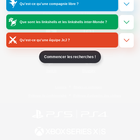
Qu'est-ce qu'une compagnie libre ?
/
Facebook
X
News
Que sont les linkshells et les linkshells inter-Monde ?
Qu'est-ce qu'une équipe JcJ ?
YouTube
Instagram
Commencer les recherches !
Twitch
Bluesky
Licence
Règles et politiques
Politique de confidentialité
Politique d'utilisation des cookies