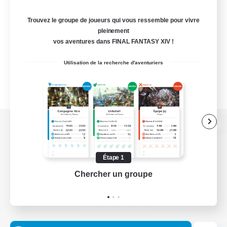
Trouvez le groupe de joueurs qui vous ressemble pour vivre
pleinement
vos aventures dans FINAL FANTASY XIV !
Utilisation de la recherche d'aventuriers
Version de bureau
Étape 1
Chercher un groupe
Prend
Télécharger le jeu
Informations officielles