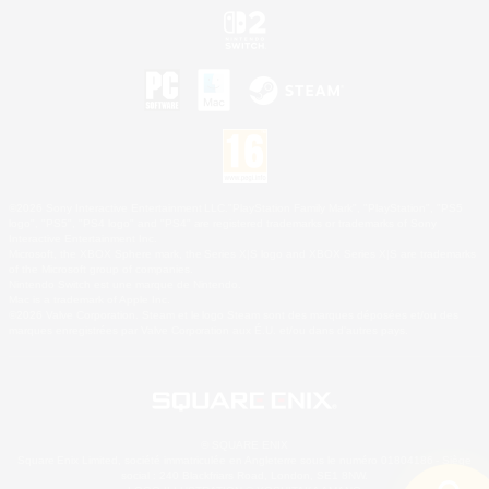
©2026 Sony Interactive Entertainment LLC."PlayStation Family Mark", "PlayStation", "PS5
logo", "PS5", "PS4 logo" and "PS4" are registered trademarks or trademarks of Sony
Interactive Entertainment Inc.
Microsoft, the XBOX Sphere mark, the Series X|S logo and XBOX Series X|S are trademarks
of the Microsoft group of companies.
Nintendo Switch est une marque de Nintendo.
Mac is a trademark of Apple Inc.
©2026 Valve Corporation. Steam et le logo Steam sont des marques déposées et/ou des
marques enregistrées par Valve Corporation aux É.U. et/ou dans d'autres pays.
© SQUARE ENIX
Square Enix Limited, société immatriculée en Angleterre sous le numéro 01804186 - Siège
social : 240 Blackfriars Road, London, SE1 8NW.