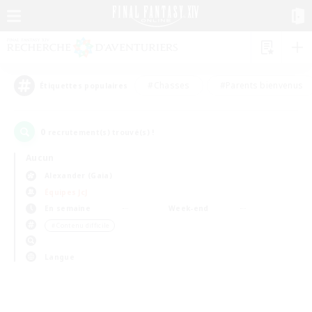
#Chasses
#Parents bienvenus
Étiquettes populaires
0
recrutement(s) trouvé(s) !
Aucun
Alexander (Gaia)
Équipes JcJ
En semaine
Week-end
＃Contenu difficile
Langue