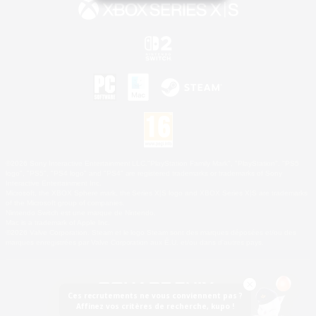
©2026 Sony Interactive Entertainment LLC."PlayStation Family Mark", "PlayStation", "PS5
logo", "PS5", "PS4 logo" and "PS4" are registered trademarks or trademarks of Sony
Interactive Entertainment Inc.
Microsoft, the XBOX Sphere mark, the Series X|S logo and XBOX Series X|S are trademarks
of the Microsoft group of companies.
Nintendo Switch est une marque de Nintendo.
Mac is a trademark of Apple Inc.
©2026 Valve Corporation. Steam et le logo Steam sont des marques déposées et/ou des
marques enregistrées par Valve Corporation aux É.U. et/ou dans d'autres pays.
Ces recrutements ne vous conviennent pas ?
Affinez vos critères de recherche, kupo !