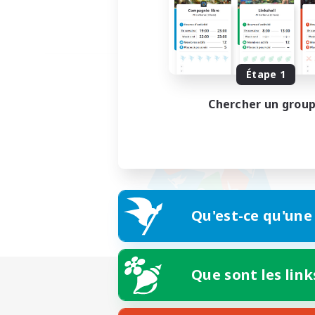
Étape 1
Chercher un grou
Qu'est-ce qu'une
Que sont les link