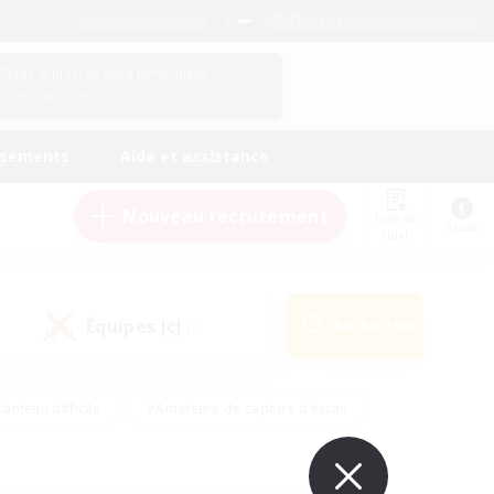
Français
Gérez le profil de votre personnage
Connexion
ssements
Aide et assistance
Nouveau recrutement
Liste de
Guide
suivi
Équipes JcJ
Rechercher
(0)
ontenu difficile
#Amateurs de capture d'écran
ire
#Événements joueurs
#Amateurs de JcJ
#Joueurs sociaux
#Travailleurs bienvenus