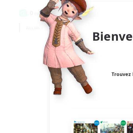
0
recrutement(s) trouvé(s) !
Aucun
En semaine
Bienve
Trouvez 
Au