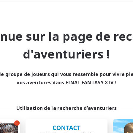
Week-end
＃Jeu détendu
nue sur la page de re
d'aventuriers !
le groupe de joueurs qui vous ressemble pour vivre p
0 résultat
vos aventures dans FINAL FANTASY XIV !
cun recrutement trou
Utilisation de la recherche d'aventuriers
Réessayez avec des critères différents.