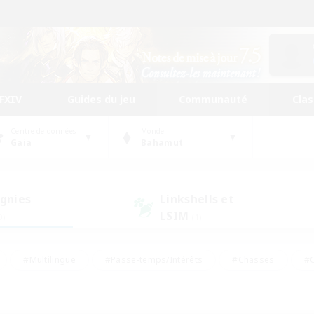
FFXIV
Guides du jeu
Communauté
Cla
Centre de données
Monde
Gaia
Bahamut
gnies
Linkshells et
LSIM
0)
(1)
#Multilingue
#Passe-temps/Intérêts
#Chasses
#C
rs de jeu de rôle
#Amateurs de logement
#Amateurs d'histo
#Débutants bienvenus
#Jeu soutenu
#Carte aux trésors