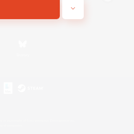
Bluesky
s
s or trademarks of Sony Interactive Entertainment Inc.
up of companies.