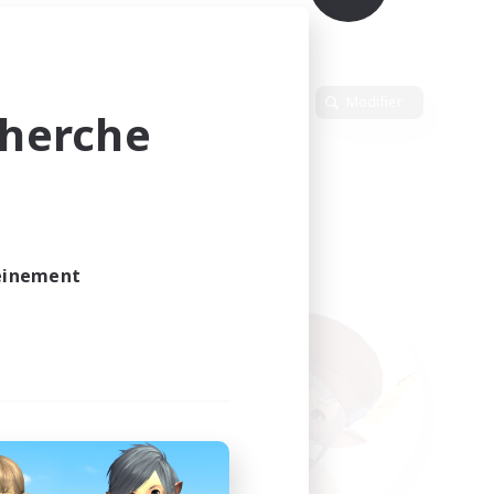
Langue
Modifier
cherche
leinement
vé.