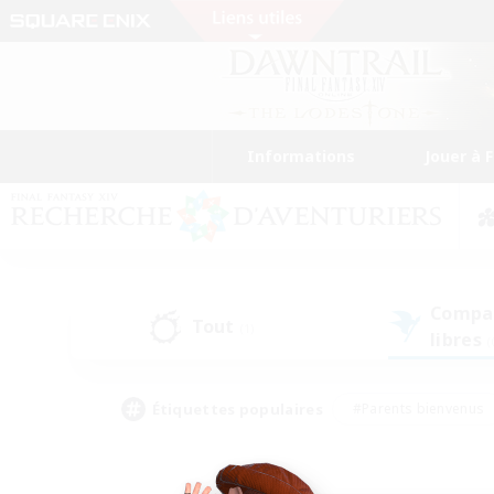
Informations
Jouer à 
Compa
Tout
(1)
libres
(
Étiquettes populaires
#Parents bienvenus
#Étudiants bienvenus
#Jeu détendu
#Amateu
#Amateurs de mirage
#Artisans/Récolteurs