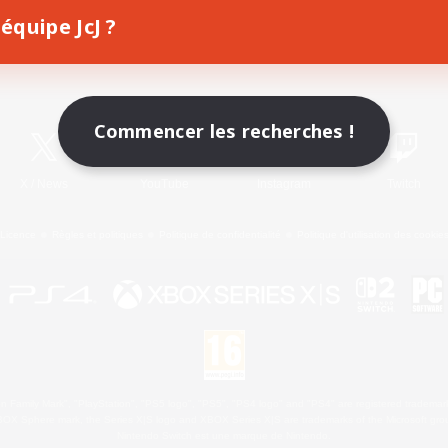
équipe JcJ ?
Télécharger le jeu
Informations officielles
Commencer les recherches !
X
/
News
YouTube
Instagram
Twitch
Licence
Règles et politiques
Politique de confidentialité
Politique d'utilisation des cookie
 Family Mark", "PlayStation", "PS5 logo", "PS5", "PS4 logo" and "PS4" are registered trademark
XBOX Sphere mark, the Series X|S logo and XBOX Series X|S are trademarks of the Microsoft gro
Nintendo Switch est une marque de Nintendo.