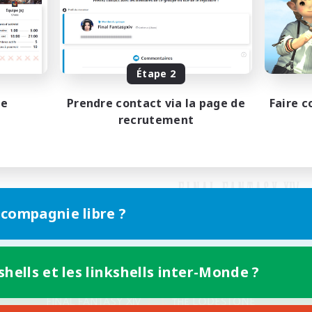
Étape 2
pe
Prendre contact via la page de
Faire c
recrutement
 compagnie libre ?
shells et les linkshells inter-Monde ?
Version mobile