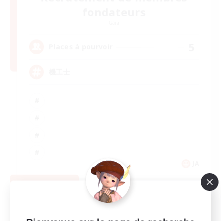
fondateurs
Gaia
5
Places à pourvoir
機工士
JA
Voir détails
Fin du recrutement le 02/09/2026