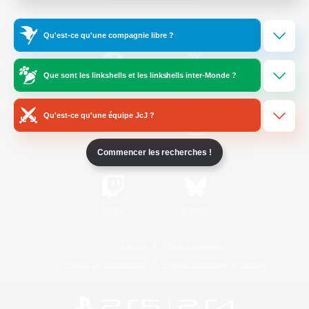
Informations officielles
Qu'est-ce qu'une compagnie libre ?
Que sont les linkshells et les linkshells inter-Monde ?
/
Facebook
X
News
Qu'est-ce qu'une équipe JcJ ?
YouTube
Instagram
Commencer les recherches !
Twitch
Bluesky
Licence
Règles et politiques
Politique de confidentialité
Politique d'utilisation des cookies