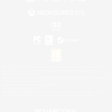
©2026 Sony Interactive Entertainment LLC."PlayStation Family Mark", "PlayStation", "PS5
logo", "PS5", "PS4 logo" and "PS4" are registered trademarks or trademarks of Sony
Interactive Entertainment Inc.
Microsoft, the XBOX Sphere mark, the Series X|S logo and XBOX Series X|S are trademarks
of the Microsoft group of companies.
Nintendo Switch est une marque de Nintendo.
Mac is a trademark of Apple Inc.
©2026 Valve Corporation. Steam et le logo Steam sont des marques déposées et/ou des
marques enregistrées par Valve Corporation aux É.U. et/ou dans d'autres pays.