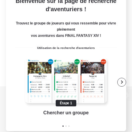
Bienvenue sur la page de recherche
d'aventuriers !
Trouvez le groupe de joueurs qui vous ressemble pour vivre
pleinement
vos aventures dans FINAL FANTASY XIV !
Utilisation de la recherche d'aventuriers
Version de bureau
Étape 1
Chercher un groupe
Prend
Télécharger le jeu