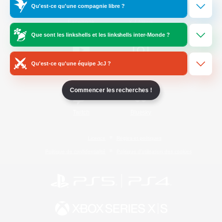
Qu'est-ce qu'une compagnie libre ?
/
Facebook
X
News
Que sont les linkshells et les linkshells inter-Monde ?
Qu'est-ce qu'une équipe JcJ ?
YouTube
Instagram
Commencer les recherches !
Twitch
Bluesky
Licence
Règles et politiques
Politique de confidentialité
Politique d'utilisation des cookies