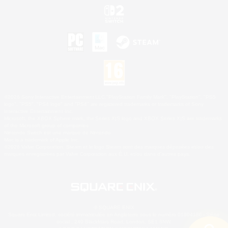
©2026 Sony Interactive Entertainment LLC."PlayStation Family Mark", "PlayStation", "PS5
logo", "PS5", "PS4 logo" and "PS4" are registered trademarks or trademarks of Sony
Interactive Entertainment Inc.
Microsoft, the XBOX Sphere mark, the Series X|S logo and XBOX Series X|S are trademarks
of the Microsoft group of companies.
Nintendo Switch est une marque de Nintendo.
Mac is a trademark of Apple Inc.
©2026 Valve Corporation. Steam et le logo Steam sont des marques déposées et/ou des
marques enregistrées par Valve Corporation aux É.U. et/ou dans d'autres pays.
© SQUARE ENIX
Square Enix Limited, société immatriculée en Angleterre sous le numéro 01804186 - Siège
social : 240 Blackfriars Road, London, SE1 8NW.