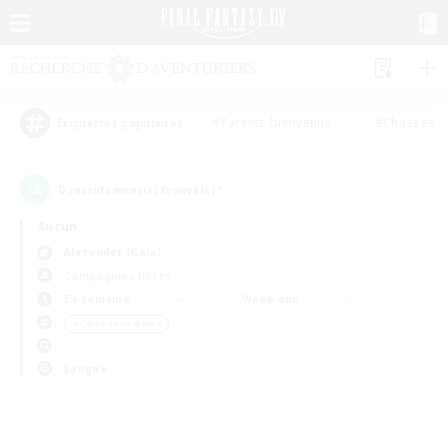
#Parents bienvenus
#Chasses
Étiquettes populaires
0
recrutement(s) trouvé(s) !
Aucun
Alexander (Gaia)
Compagnies libres
En semaine
Week-end
＃Carte aux trésors
Langue