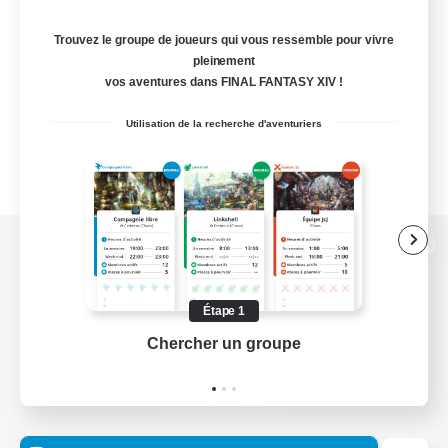
Trouvez le groupe de joueurs qui vous ressemble pour vivre
pleinement
vos aventures dans FINAL FANTASY XIV !
Utilisation de la recherche d'aventuriers
Version de bureau
Étape 1
Chercher un groupe
Prend
Télécharger le jeu
Informations officielles