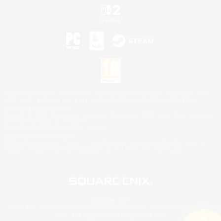
©2026 Sony Interactive Entertainment LLC."PlayStation Family Mark", "PlayStation", "PS5
logo", "PS5", "PS4 logo" and "PS4" are registered trademarks or trademarks of Sony
Interactive Entertainment Inc.
Microsoft, the XBOX Sphere mark, the Series X|S logo and XBOX Series X|S are trademarks
of the Microsoft group of companies.
Nintendo Switch est une marque de Nintendo.
Mac is a trademark of Apple Inc.
©2026 Valve Corporation. Steam et le logo Steam sont des marques déposées et/ou des
marques enregistrées par Valve Corporation aux É.U. et/ou dans d'autres pays.
© SQUARE ENIX
Square Enix Limited, société immatriculée en Angleterre sous le numéro 01804186 - Siège
social : 240 Blackfriars Road, London, SE1 8NW.