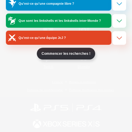
Qu'est-ce qu'une compagnie libre ?
/
Facebook
X
News
Que sont les linkshells et les linkshells inter-Monde ?
Qu'est-ce qu'une équipe JcJ ?
YouTube
Instagram
Commencer les recherches !
Twitch
Bluesky
Licence
Règles et politiques
Politique de confidentialité
Politique d'utilisation des cookies