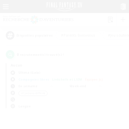
#Parents bienvenus
#Jeu souten
Étiquettes populaires
0
recrutement(s) trouvé(s) !
Aucun
Ultima (Gaia)
Compagnies libres
Linkshells et LSIM
Équipes JcJ
En semaine
Week-end
＃Contenu difficile
Langue