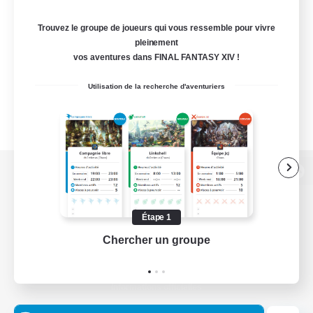
Trouvez le groupe de joueurs qui vous ressemble pour vivre
pleinement
vos aventures dans FINAL FANTASY XIV !
Utilisation de la recherche d'aventuriers
Version de bureau
Étape 1
Chercher un groupe
Prend
Télécharger le jeu
Informations officielles