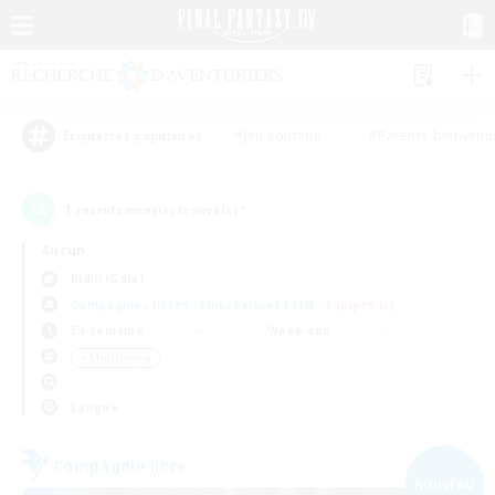
#Jeu soutenu
#Parents bienvenu
Étiquettes populaires
1
recrutement(s) trouvé(s) !
Aucun
Ridill (Gaia)
Compagnies libres
Linkshells et LSIM
Équipes JcJ
En semaine
Week-end
＃Multilingue
Langue
Compagnie libre
NOUVEAU