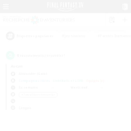
#Jeu soutenu
#Parents bienvenu
Étiquettes populaires
0
recrutement(s) trouvé(s) !
Aucun
Alexander (Gaia)
Compagnies libres
Linkshells et LSIM
Équipes JcJ
En semaine
Week-end
＃Travailleurs bienvenus
Langue