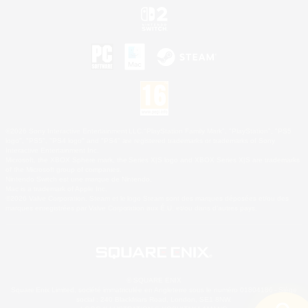
©2026 Sony Interactive Entertainment LLC."PlayStation Family Mark", "PlayStation", "PS5
logo", "PS5", "PS4 logo" and "PS4" are registered trademarks or trademarks of Sony
Interactive Entertainment Inc.
Microsoft, the XBOX Sphere mark, the Series X|S logo and XBOX Series X|S are trademarks
of the Microsoft group of companies.
Nintendo Switch est une marque de Nintendo.
Mac is a trademark of Apple Inc.
©2026 Valve Corporation. Steam et le logo Steam sont des marques déposées et/ou des
marques enregistrées par Valve Corporation aux É.U. et/ou dans d'autres pays.
© SQUARE ENIX
Square Enix Limited, société immatriculée en Angleterre sous le numéro 01804186 - Siège
social : 240 Blackfriars Road, London, SE1 8NW.