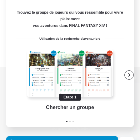
Trouvez le groupe de joueurs qui vous ressemble pour vivre
pleinement
vos aventures dans FINAL FANTASY XIV !
Utilisation de la recherche d'aventuriers
Version de bureau
Étape 1
Chercher un groupe
Prend
Télécharger le jeu
Informations officielles