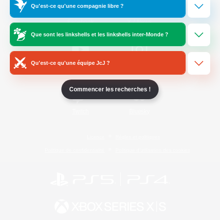
Qu'est-ce qu'une compagnie libre ?
/
Facebook
X
News
Que sont les linkshells et les linkshells inter-Monde ?
Qu'est-ce qu'une équipe JcJ ?
YouTube
Instagram
Commencer les recherches !
Twitch
Bluesky
Licence
Règles et politiques
Politique de confidentialité
Politique d'utilisation des cookies