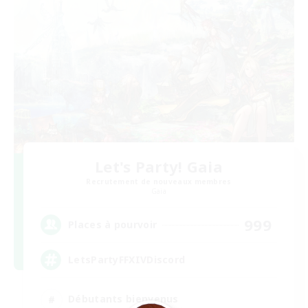
Let's Party! Gaia
Recrutement de nouveaux membres
Gaia
999
Places à pourvoir
LetsPartyFFXIVDiscord
Débutants bienvenus