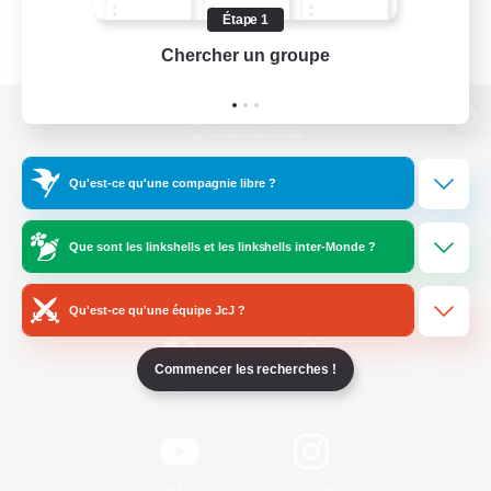
Étape 1
Chercher un groupe
Prend
Version de bureau
Qu'est-ce qu'une compagnie libre ?
Télécharger le jeu
Que sont les linkshells et les linkshells inter-Monde ?
Informations officielles
Qu'est-ce qu'une équipe JcJ ?
Commencer les recherches !
/
Facebook
X
News
YouTube
Instagram