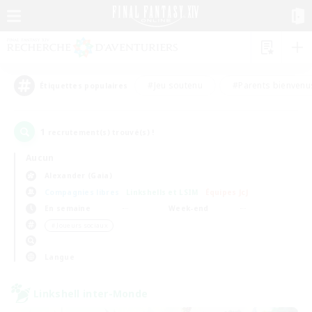
#Jeu soutenu
#Parents bienvenu
Étiquettes populaires
1
recrutement(s) trouvé(s) !
Aucun
Alexander (Gaia)
Compagnies libres
Linkshells et LSIM
Équipes JcJ
En semaine
Week-end
＃Joueurs sociaux
Langue
Linkshell inter-Monde