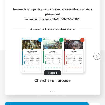
Trouvez le groupe de joueurs qui vous ressemble pour vivre
pleinement
vos aventures dans FINAL FANTASY XIV !
Utilisation de la recherche d'aventuriers
Version de bureau
Étape 1
Chercher un groupe
Prend
Télécharger le jeu
Informations officielles