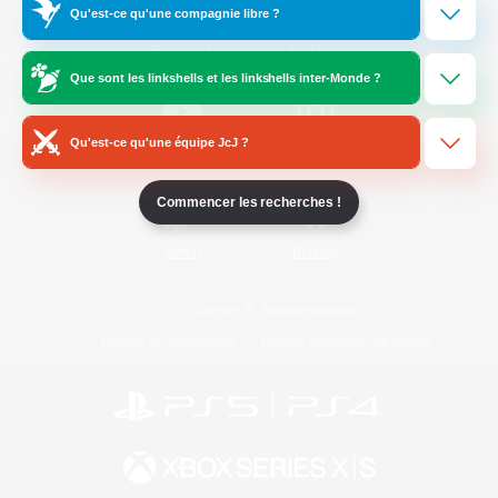
Qu'est-ce qu'une compagnie libre ?
/
Facebook
X
News
Que sont les linkshells et les linkshells inter-Monde ?
Qu'est-ce qu'une équipe JcJ ?
YouTube
Instagram
Commencer les recherches !
Twitch
Bluesky
Licence
Règles et politiques
Politique de confidentialité
Politique d'utilisation des cookies