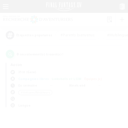
#Parents bienvenus
#Multilingu
Étiquettes populaires
0
recrutement(s) trouvé(s) !
Aucun
Ifrit (Gaia)
Compagnies libres
Linkshells et LSIM
Équipes JcJ
En semaine
Week-end
＃Artisans/Récolteurs
Langue