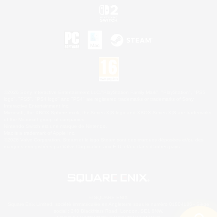
©2026 Sony Interactive Entertainment LLC."PlayStation Family Mark", "PlayStation", "PS5
logo", "PS5", "PS4 logo" and "PS4" are registered trademarks or trademarks of Sony
Interactive Entertainment Inc.
Microsoft, the XBOX Sphere mark, the Series X|S logo and XBOX Series X|S are trademarks
of the Microsoft group of companies.
Nintendo Switch est une marque de Nintendo.
Mac is a trademark of Apple Inc.
©2026 Valve Corporation. Steam et le logo Steam sont des marques déposées et/ou des
marques enregistrées par Valve Corporation aux É.U. et/ou dans d'autres pays.
© SQUARE ENIX
Square Enix Limited, société immatriculée en Angleterre sous le numéro 01804186 - Siège
social : 240 Blackfriars Road, London, SE1 8NW.