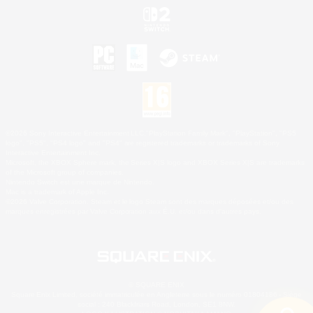
©2026 Sony Interactive Entertainment LLC."PlayStation Family Mark", "PlayStation", "PS5
logo", "PS5", "PS4 logo" and "PS4" are registered trademarks or trademarks of Sony
Interactive Entertainment Inc.
Microsoft, the XBOX Sphere mark, the Series X|S logo and XBOX Series X|S are trademarks
of the Microsoft group of companies.
Nintendo Switch est une marque de Nintendo.
Mac is a trademark of Apple Inc.
©2026 Valve Corporation. Steam et le logo Steam sont des marques déposées et/ou des
marques enregistrées par Valve Corporation aux É.U. et/ou dans d'autres pays.
© SQUARE ENIX
Square Enix Limited, société immatriculée en Angleterre sous le numéro 01804186 - Siège
social : 240 Blackfriars Road, London, SE1 8NW.