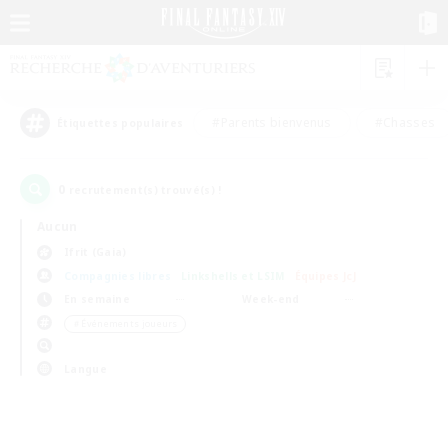
#Parents bienvenus
#Chasses
Étiquettes populaires
0
recrutement(s) trouvé(s) !
Aucun
Ifrit (Gaia)
Compagnies libres
Linkshells et LSIM
Équipes JcJ
En semaine
Week-end
＃Événements joueurs
Langue