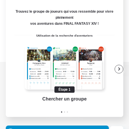
Trouvez le groupe de joueurs qui vous ressemble pour vivre
pleinement
vos aventures dans FINAL FANTASY XIV !
Utilisation de la recherche d'aventuriers
Version de bureau
Étape 1
Chercher un groupe
Prend
Télécharger le jeu
Informations officielles