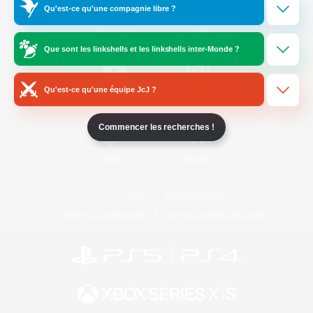
Qu'est-ce qu'une compagnie libre ?
/
Facebook
X
News
Que sont les linkshells et les linkshells inter-Monde ?
Qu'est-ce qu'une équipe JcJ ?
YouTube
Instagram
Commencer les recherches !
Twitch
Bluesky
Licence
Règles et politiques
Politique de confidentialité
Politique d'utilisation des cookies