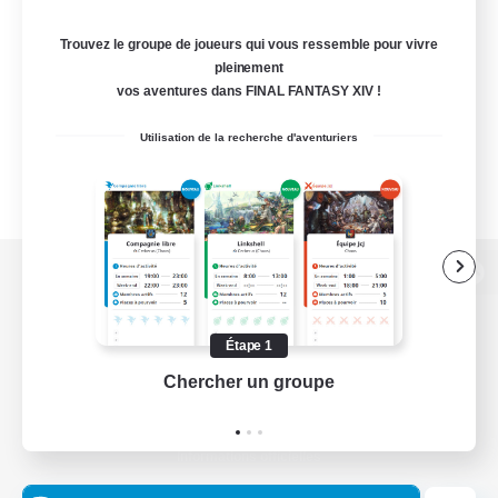
Trouvez le groupe de joueurs qui vous ressemble pour vivre
pleinement
vos aventures dans FINAL FANTASY XIV !
Utilisation de la recherche d'aventuriers
Version de bureau
Étape 1
Chercher un groupe
Prend
Télécharger le jeu
Informations officielles