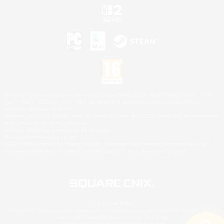
©2026 Sony Interactive Entertainment LLC."PlayStation Family Mark", "PlayStation", "PS5
logo", "PS5", "PS4 logo" and "PS4" are registered trademarks or trademarks of Sony
Interactive Entertainment Inc.
Microsoft, the XBOX Sphere mark, the Series X|S logo and XBOX Series X|S are trademarks
of the Microsoft group of companies.
Nintendo Switch est une marque de Nintendo.
Mac is a trademark of Apple Inc.
©2026 Valve Corporation. Steam et le logo Steam sont des marques déposées et/ou des
marques enregistrées par Valve Corporation aux É.U. et/ou dans d'autres pays.
© SQUARE ENIX
Square Enix Limited, société immatriculée en Angleterre sous le numéro 01804186 - Siège
social : 240 Blackfriars Road, London, SE1 8NW.