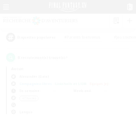
#Parents bienvenus
#Jeu souten
Étiquettes populaires
0
recrutement(s) trouvé(s) !
Aucun
Alexander (Gaia)
Compagnies libres
Linkshells et LSIM
Équipes JcJ
En semaine
Week-end
＃Chasses
Langue