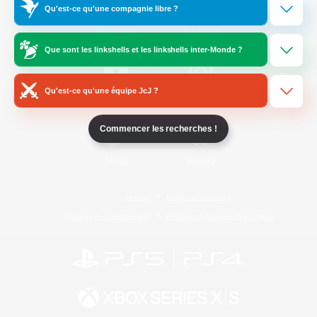
Qu'est-ce qu'une compagnie libre ?
/
Facebook
X
News
Que sont les linkshells et les linkshells inter-Monde ?
Qu'est-ce qu'une équipe JcJ ?
YouTube
Instagram
Commencer les recherches !
Twitch
Bluesky
Licence
Règles et politiques
Politique de confidentialité
Politique d'utilisation des cookies