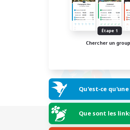
Étape 1
Chercher un grou
Qu'est-ce qu'une
Que sont les link