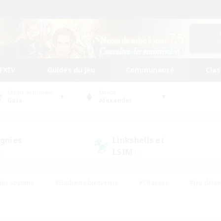
FFXIV
Guides du jeu
Communauté
Cla
Centre de données
Monde
Gaia
Alexander
gnies
Linkshells et
LSIM
0)
(0)
Jeu soutenu
#Étudiants bienvenus
#Chasses
#Jeu déte
nts joueurs
#Amateurs d'histoire
#Multilingue
#Amate
#Amateurs de JcJ
#Amateurs de mirage
#Carte aux trésors