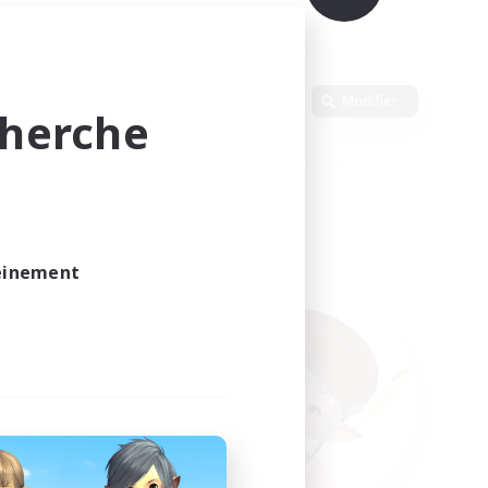
Langue
Modifier
cherche
leinement
vé.