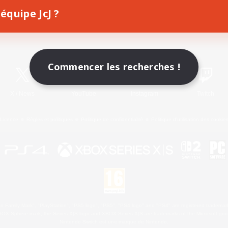
équipe JcJ ?
Télécharger le jeu
Informations officielles
Commencer les recherches !
X
/
News
YouTube
Instagram
Twitch
Licence
Règles et politiques
Politique de confidentialité
Politique d'utilisation des cookie
 Family Mark", "PlayStation", "PS5 logo", "PS5", "PS4 logo" and "PS4" are registered trademark
XBOX Sphere mark, the Series X|S logo and XBOX Series X|S are trademarks of the Microsoft gro
Nintendo Switch est une marque de Nintendo.