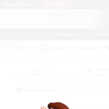
Informations
Jouer à 
Compa
Tout
(0)
libres
(
Étiquettes populaires
#Parents bienvenus
#
#Amateurs de capture d'écran
#Événeme
#Artisans/Récolteurs
#Débutants bienvenus