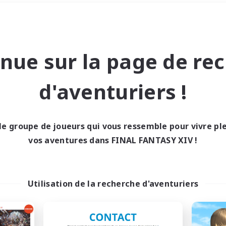
Week-end
＃Contenu difficile
nue sur la page de re
d'aventuriers !
le groupe de joueurs qui vous ressemble pour vivre p
0 résultat
vos aventures dans FINAL FANTASY XIV !
cun recrutement trou
Utilisation de la recherche d'aventuriers
Réessayez avec des critères différents.