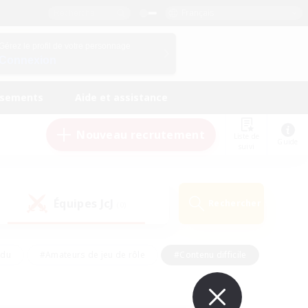
Français
Gérez le profil de votre personnage
Connexion
ssements
Aide et assistance
Nouveau recrutement
Liste de
Guide
suivi
Équipes JcJ
Rechercher
(0)
ndu
#Amateurs de jeu de rôle
#Contenu difficile
urs de logement
#Passe-temps/Intérêts
#Joueurs sociaux
#Travailleurs bienvenus