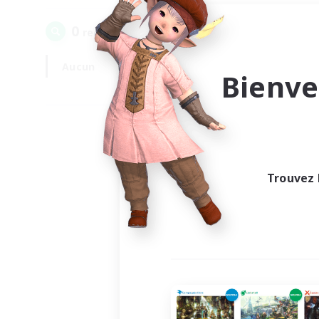
0
recrutement(s) trouvé(s) !
Aucun
En semaine
Bienve
Trouvez 
Au