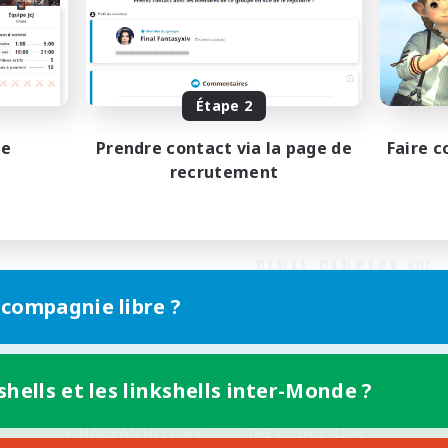
Étape 2
pe
Prendre contact via la page de
Faire c
recrutement
 compagnie libre ?
shells et les linkshells inter-Monde ?
Version mobile