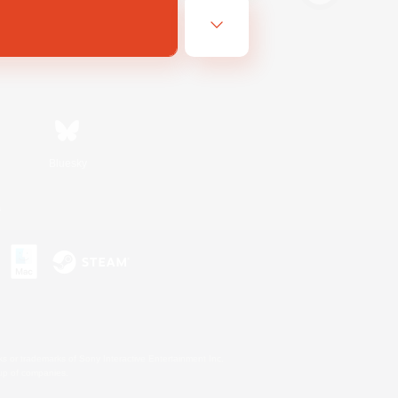
Bluesky
s
s or trademarks of Sony Interactive Entertainment Inc.
up of companies.