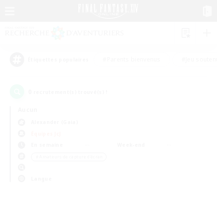
#Parents bienvenus
#Jeu souten
Étiquettes populaires
0
recrutement(s) trouvé(s) !
Aucun
Alexander (Gaia)
Équipes JcJ
En semaine
Week-end
＃Amateurs de capture d'écran
Langue