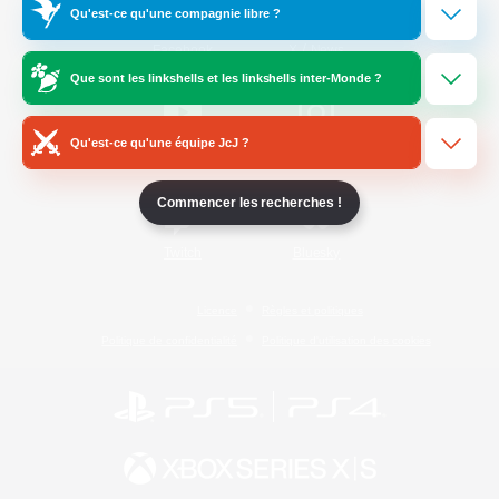
Qu'est-ce qu'une compagnie libre ?
/
Facebook
X
News
Que sont les linkshells et les linkshells inter-Monde ?
Qu'est-ce qu'une équipe JcJ ?
YouTube
Instagram
Commencer les recherches !
Twitch
Bluesky
Licence
Règles et politiques
Politique de confidentialité
Politique d'utilisation des cookies