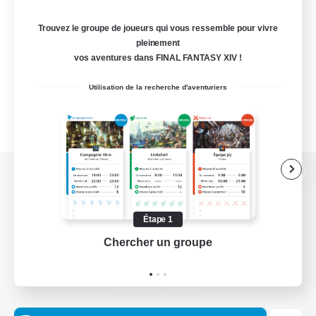
Trouvez le groupe de joueurs qui vous ressemble pour vivre
pleinement
vos aventures dans FINAL FANTASY XIV !
Utilisation de la recherche d'aventuriers
Version de bureau
Étape 1
Chercher un groupe
Prend
Télécharger le jeu
Informations officielles