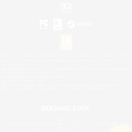
©2026 Sony Interactive Entertainment LLC."PlayStation Family Mark", "PlayStation", "PS5
logo", "PS5", "PS4 logo" and "PS4" are registered trademarks or trademarks of Sony
Interactive Entertainment Inc.
Microsoft, the XBOX Sphere mark, the Series X|S logo and XBOX Series X|S are trademarks
of the Microsoft group of companies.
Nintendo Switch est une marque de Nintendo.
Mac is a trademark of Apple Inc.
©2026 Valve Corporation. Steam et le logo Steam sont des marques déposées et/ou des
marques enregistrées par Valve Corporation aux É.U. et/ou dans d'autres pays.
© SQUARE ENIX
Square Enix Limited, société immatriculée en Angleterre sous le numéro 01804186 - Siège
social : 240 Blackfriars Road, London, SE1 8NW.