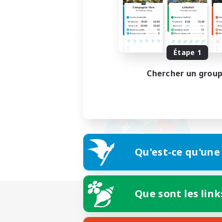
Étape 1
Chercher un grou
Qu'est-ce qu'une
Que sont les link