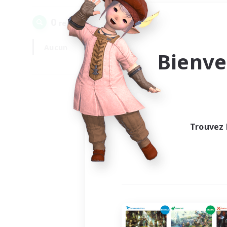
0
recrutement(s) trouvé(s) !
Aucun
En semaine
Bienve
Trouvez 
Au