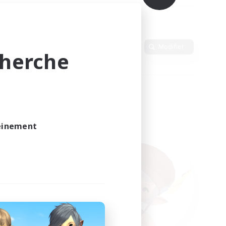
Langue
Modifier
cherche
leinement
vé.