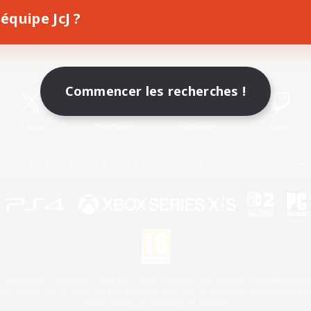
équipe JcJ ?
Télécharger le jeu
Informations officielles
Commencer les recherches !
X
/
News
YouTube
Instagram
Twitch
Licence
Règles et politiques
Politique de confidentialité
Politique d'utilisation des cookie
 Family Mark", "PlayStation", "PS5 logo", "PS5", "PS4 logo" and "PS4" are registered trademark
XBOX Sphere mark, the Series X|S logo and XBOX Series X|S are trademarks of the Microsoft gro
Nintendo Switch est une marque de Nintendo.