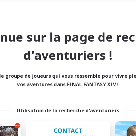
#Travailleurs bienvenus
Week-end
＃Joueurs sociaux
nue sur la page de re
d'aventuriers !
le groupe de joueurs qui vous ressemble pour vivre p
0 résultat
vos aventures dans FINAL FANTASY XIV !
cun recrutement trou
Utilisation de la recherche d'aventuriers
Réessayez avec des critères différents.