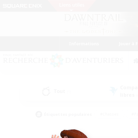
Informations
Jouer à 
Compa
Tout
(1)
libres
(
Étiquettes populaires
#Chasses
#Pa
#Contenu difficile
#Amateurs de logement
#Amateurs de capture d'écran
#Joueur