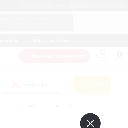
Français
Gérez le profil de votre personnage
Connexion
ssements
Aide et assistance
Nouveau recrutement
Liste de
Guide
suivi
Équipes JcJ
Rechercher
(0)
urs
#Jeu détendu
#Étudiants bienvenus
#Passe-temps/Intérêts
#Carte aux trésors
#Amateurs de JcJ
#Amateurs de mirage