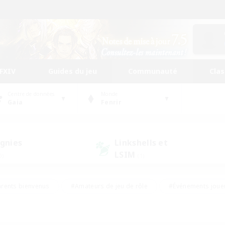
FFXIV
Guides du jeu
Communauté
Cla
Centre de données
Monde
Gaia
Fenrir
gnies
Linkshells et
LSIM
0)
(1)
rents bienvenus
#Amateurs de jeu de rôle
#Événements joue
#Jeu soutenu
#Artisans/Récolteurs
#Multilingue
s sociaux
#Débutants bienvenus
#Amateurs d'histoire