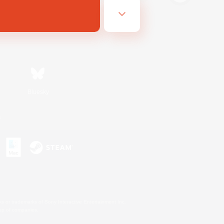
Bluesky
s
s or trademarks of Sony Interactive Entertainment Inc.
up of companies.