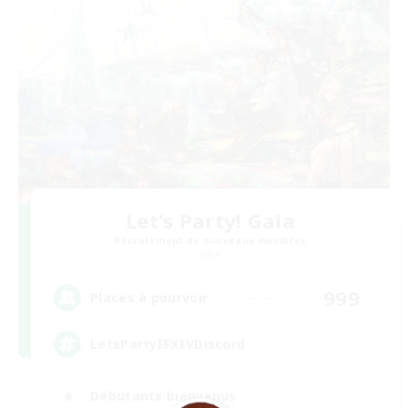
Let's Party! Gaia
Recrutement de nouveaux membres
Gaia
999
Places à pourvoir
LetsPartyFFXIVDiscord
Débutants bienvenus