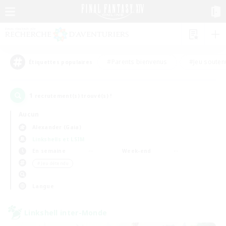
#Parents bienvenus
#Jeu souten
Étiquettes populaires
1
recrutement(s) trouvé(s) !
Aucun
Alexander (Gaia)
Linkshells et LSIM
En semaine
Week-end
＃Jeu détendu
Langue
Linkshell inter-Monde