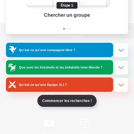
Étape 1
Chercher un groupe
Prend
Version de bureau
Qu'est-ce qu'une compagnie libre ?
Télécharger le jeu
Que sont les linkshells et les linkshells inter-Monde ?
Informations officielles
Qu'est-ce qu'une équipe JcJ ?
Commencer les recherches !
/
Facebook
X
News
YouTube
Instagram