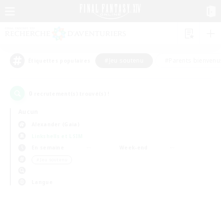
#Jeu soutenu
#Parents bienvenu
Étiquettes populaires
0
recrutement(s) trouvé(s) !
Aucun
Alexander (Gaia)
Linkshells et LSIM
En semaine
Week-end
＃Jeu soutenu
Langue