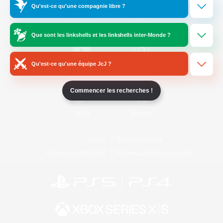
Qu'est-ce qu'une compagnie libre ?
/
Facebook
X
News
Que sont les linkshells et les linkshells inter-Monde ?
Qu'est-ce qu'une équipe JcJ ?
YouTube
Instagram
Commencer les recherches !
Twitch
Bluesky
Licence
Règles et politiques
Politique de confidentialité
Politique d'utilisation des cookies