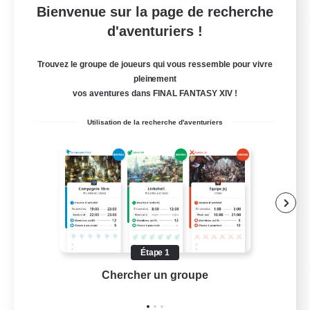
Bienvenue sur la page de recherche
Language-Exchange
d'aventuriers !
Recrutement de nouveaux membres
Gaia
Trouvez le groupe de joueurs qui vous ressemble pour vivre
pleinement
100
Places à pourvoir
vos aventures dans FINAL FANTASY XIV !
ディスコードあり
Utilisation de la recherche d'aventuriers
Débutants bienvenus
JA / EN
Étape 1
Chercher un groupe
Prend
Voir détails
Fin du recrutement le 31/08/2026