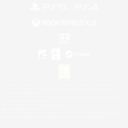
©2026 Sony Interactive Entertainment LLC."PlayStation Family Mark", "PlayStation", "PS5
logo", "PS5", "PS4 logo" and "PS4" are registered trademarks or trademarks of Sony
Interactive Entertainment Inc.
Microsoft, the XBOX Sphere mark, the Series X|S logo and XBOX Series X|S are trademarks
of the Microsoft group of companies.
Nintendo Switch est une marque de Nintendo.
Mac is a trademark of Apple Inc.
©2026 Valve Corporation. Steam et le logo Steam sont des marques déposées et/ou des
marques enregistrées par Valve Corporation aux É.U. et/ou dans d'autres pays.