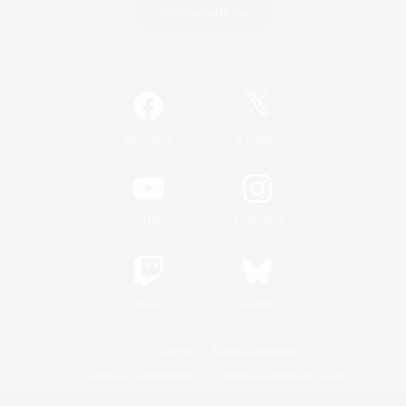
Télécharger le jeu
Informations officielles
/
Facebook
X
News
YouTube
Instagram
Twitch
Bluesky
Licence
Règles et politiques
Politique de confidentialité
Politique d'utilisation des cookies