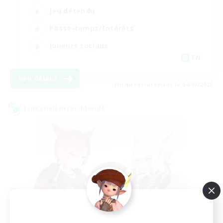
Jeu détendu
Passe-temps/Intérêts
Joueurs sociaux
EN
Voir détails
Fin du recrutement le 04/09/2026
Linkshell inter-Monde