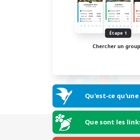
Étape 1
Chercher un grou
Qu'est-ce qu'une
Que sont les link