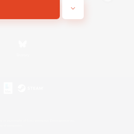
Bluesky
s
s or trademarks of Sony Interactive Entertainment Inc.
up of companies.