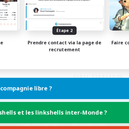
Étape 2
pe
Prendre contact via la page de
Faire c
recrutement
 compagnie libre ?
shells et les linkshells inter-Monde ?
Version mobile