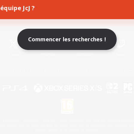
équipe JcJ ?
Télécharger le jeu
Informations officielles
Commencer les recherches !
X
/
News
YouTube
Instagram
Twitch
Licence
Règles et politiques
Politique de confidentialité
Politique d'utilisation des cookie
 Family Mark", "PlayStation", "PS5 logo", "PS5", "PS4 logo" and "PS4" are registered trademark
XBOX Sphere mark, the Series X|S logo and XBOX Series X|S are trademarks of the Microsoft gro
Nintendo Switch est une marque de Nintendo.