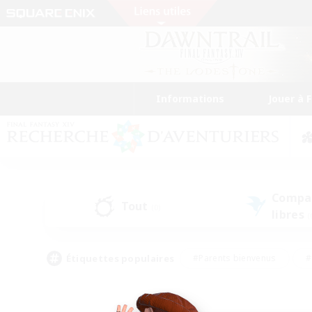
Informations
Jouer à 
Compa
Tout
(0)
libres
(
Étiquettes populaires
#Parents bienvenus
#
#Amateurs d'histoire
#Étudiants bienve
#Artisans/Récolteurs
#Amateurs de JcJ
#A