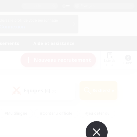
Français
Gérez le profil de votre personnage
Connexion
ssements
Aide et assistance
Nouveau recrutement
Liste de
Guide
suivi
Équipes JcJ
Rechercher
(0)
#Multilingue
#Contenu difficile
#Jeu détendu
#Amateurs de jeu de rôle
#Jeu soutenu
#Débutants bienvenus
#Travailleurs bienvenus