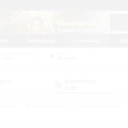
FFXIV
Guides du jeu
Communauté
Cla
Centre de données
Monde
Gaia
Alexander
gnies
Linkshells et
LSIM
0)
(0)
Chasses
#Passe-temps/Intérêts
#Amateurs de logement
nus
#Amateurs de capture d'écran
#Événements joueurs
mateurs de mirage
#Carte aux trésors
#Joueurs sociaux