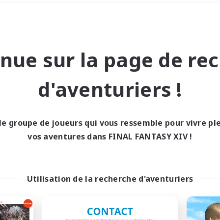
Week-end
＃Amateurs de mirage
nue sur la page de re
d'aventuriers !
le groupe de joueurs qui vous ressemble pour vivre p
0 résultat
vos aventures dans FINAL FANTASY XIV !
cun recrutement trou
Utilisation de la recherche d'aventuriers
Réessayez avec des critères différents.