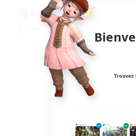
0
recrutement(s) trouvé(s) !
Aucun
En semaine
Bienve
Trouvez 
Au