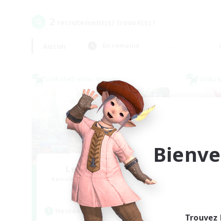
2
recrutement(s) trouvé(s) !
Aucun
En semaine
Linkshell inter-Monde
Linksh
Bienve
Let's Party! Gaia
L
Recrutement de nouveaux membres
Recr
Gaia
Heures d'activité
Heu
Trouvez 