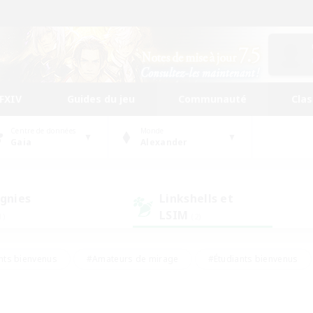
FFXIV
Guides du jeu
Communauté
Cla
Centre de données
Monde
Gaia
Alexander
gnies
Linkshells et
LSIM
1)
(2)
nts bienvenus
#Amateurs de mirage
#Étudiants bienvenus
ingue
#Amateurs de logement
#Amateurs de JcJ
#Débuta
#Contenu difficile
#Carte aux trésors
#Artisans/Récolt