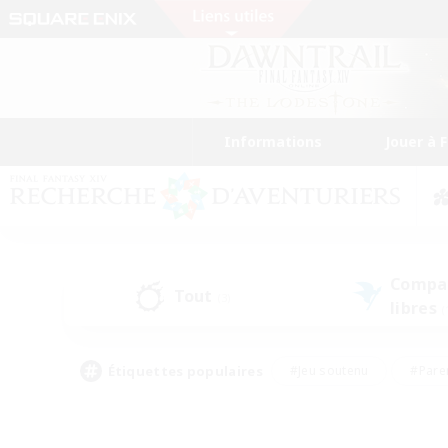
Informations
Jouer à 
Compa
Tout
(3)
libres
(
Étiquettes populaires
#Jeu soutenu
#Pare
#Chasses
#Jeu détendu
#Multil
#Amateurs de capture d'écran
#Amateurs d'histoire