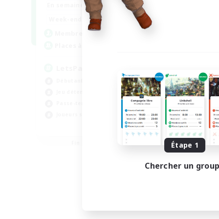
0:00
23:00
En semaine
En se
0:00
23:00
Week-end
Week
1
Membres actifs
Mem
999
Places à pourvoir
Pla
LetsPartyFFXIVDiscord
デ
Débutants bienvenus
Déb
Jeu détendu
Passe-temps/Intérêts
Joueurs sociaux
EN
Fin du recrutement le 04/09/2026
Étape 1
Chercher un grou