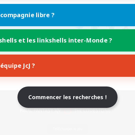
 compagnie libre ?
shells et les linkshells inter-Monde ?
équipe JcJ ?
Commencer les recherches !
Version mobile
Télécharger le jeu