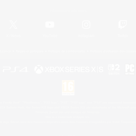
Informations officielles
X
/
News
YouTube
Instagram
Twitch
Licence
Règles et politiques
Politique de confidentialité
Politique d'utilisation des cookie
 Family Mark", "PlayStation", "PS5 logo", "PS5", "PS4 logo" and "PS4" are registered trademark
XBOX Sphere mark, the Series X|S logo and XBOX Series X|S are trademarks of the Microsoft gro
Nintendo Switch est une marque de Nintendo.
Mac is a trademark of Apple Inc.
le logo Steam sont des marques déposées et/ou des marques enregistrées par Valve Corporation