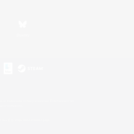
Bluesky
s
s or trademarks of Sony Interactive Entertainment Inc.
up of companies.
 aux É.U. et/ou dans d'autres pays.