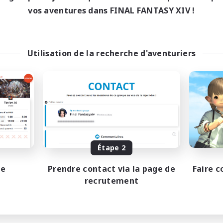
0:00
23:00
maine
vos aventures dans FINAL FANTASY XIV !
0:00
23:00
-end
420
bres actifs
100
ces à pourvoir
Utilisation de la recherche d'aventuriers
ィスコードあり
utants bienvenus
JA / EN
Fin du recrutement le 31/08/2026
Étape 2
pe
Prendre contact via la page de
Faire c
recrutement