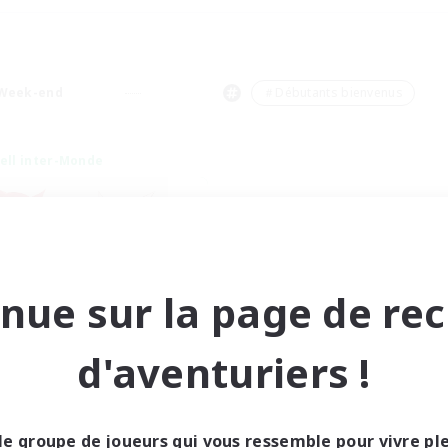
Week-end
＃Débutants bienvenus
ell inter-Monde
nue sur la page de re
anguage-Exchange
d'aventuriers !
utement de nouveaux membres
Gaia
res d'activité
le groupe de joueurs qui vous ressemble pour vivre p