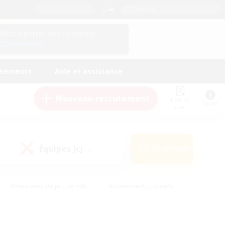
Français
Gérez le profil de votre personnage
Connexion
ssements
Aide et assistance
Nouveau recrutement
Liste de
Guide
suivi
Équipes JcJ
Rechercher
(0)
#Amateurs de jeu de rôle
#Événements joueurs
nts bienvenus
#Passe-temps/Intérêts
eurs
#Travailleurs bienvenus
#Joueurs sociaux