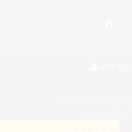
Facebook
©2026 Sony Interactive Entertainment LLC."PlayStation
Microsoft, the 
©2026 Valve Corporation. Steam et 