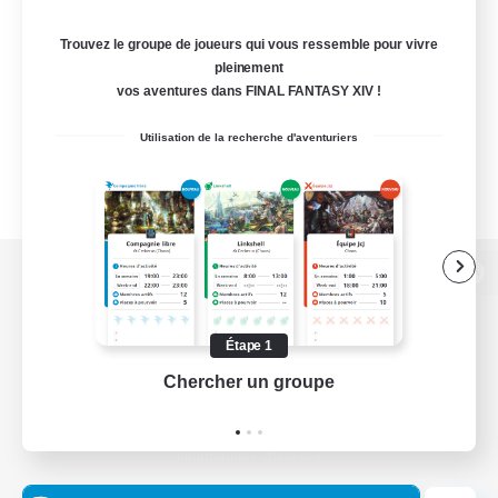
Trouvez le groupe de joueurs qui vous ressemble pour vivre
pleinement
vos aventures dans FINAL FANTASY XIV !
Utilisation de la recherche d'aventuriers
Version de bureau
Étape 1
Chercher un groupe
Prend
Télécharger le jeu
Informations officielles