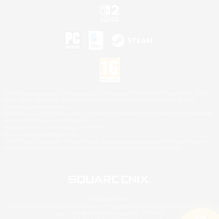
©2026 Sony Interactive Entertainment LLC."PlayStation Family Mark", "PlayStation", "PS5
logo", "PS5", "PS4 logo" and "PS4" are registered trademarks or trademarks of Sony
Interactive Entertainment Inc.
Microsoft, the XBOX Sphere mark, the Series X|S logo and XBOX Series X|S are trademarks
of the Microsoft group of companies.
Nintendo Switch est une marque de Nintendo.
Mac is a trademark of Apple Inc.
©2026 Valve Corporation. Steam et le logo Steam sont des marques déposées et/ou des
marques enregistrées par Valve Corporation aux É.U. et/ou dans d'autres pays.
© SQUARE ENIX
Square Enix Limited, société immatriculée en Angleterre sous le numéro 01804186 - Siège
social : 240 Blackfriars Road, London, SE1 8NW.