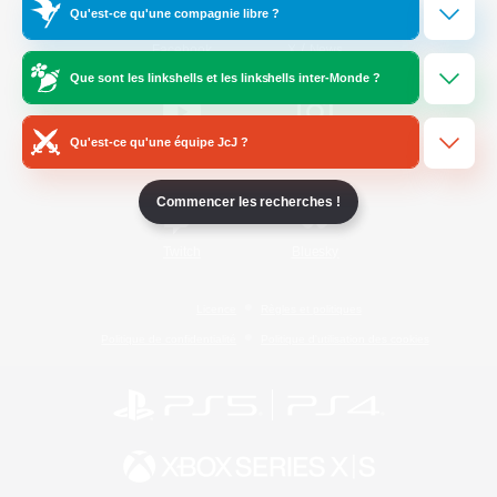
Qu'est-ce qu'une compagnie libre ?
/
Facebook
X
News
Que sont les linkshells et les linkshells inter-Monde ?
Qu'est-ce qu'une équipe JcJ ?
YouTube
Instagram
Commencer les recherches !
Twitch
Bluesky
Licence
Règles et politiques
Politique de confidentialité
Politique d'utilisation des cookies