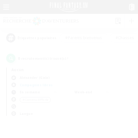
#Parents bienvenus
#Chasses
Étiquettes populaires
0
recrutement(s) trouvé(s) !
Aucun
Alexander (Gaia)
Compagnies libres
En semaine
Week-end
＃Contenu difficile
Langue