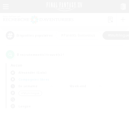
#Parents bienvenus
#Multilingu
Étiquettes populaires
0
recrutement(s) trouvé(s) !
Aucun
Alexander (Gaia)
Compagnies libres
En semaine
Week-end
＃Multilingue
Langue