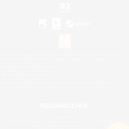
©2026 Sony Interactive Entertainment LLC."PlayStation Family Mark", "PlayStation", "PS5
logo", "PS5", "PS4 logo" and "PS4" are registered trademarks or trademarks of Sony
Interactive Entertainment Inc.
Microsoft, the XBOX Sphere mark, the Series X|S logo and XBOX Series X|S are trademarks
of the Microsoft group of companies.
Nintendo Switch est une marque de Nintendo.
Mac is a trademark of Apple Inc.
©2026 Valve Corporation. Steam et le logo Steam sont des marques déposées et/ou des
marques enregistrées par Valve Corporation aux É.U. et/ou dans d'autres pays.
© SQUARE ENIX
Square Enix Limited, société immatriculée en Angleterre sous le numéro 01804186 - Siège
social : 240 Blackfriars Road, London, SE1 8NW.