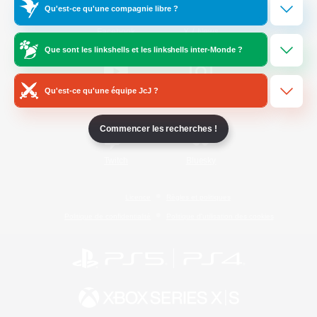
Qu'est-ce qu'une compagnie libre ?
/
Facebook
X
News
Que sont les linkshells et les linkshells inter-Monde ?
Qu'est-ce qu'une équipe JcJ ?
YouTube
Instagram
Commencer les recherches !
Twitch
Bluesky
Licence
Règles et politiques
Politique de confidentialité
Politique d'utilisation des cookies