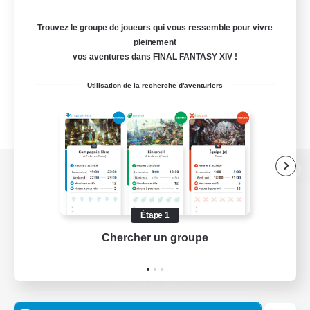
Trouvez le groupe de joueurs qui vous ressemble pour vivre
pleinement
vos aventures dans FINAL FANTASY XIV !
Utilisation de la recherche d'aventuriers
Version de bureau
Étape 1
Chercher un groupe
Prend
Télécharger le jeu
Informations officielles