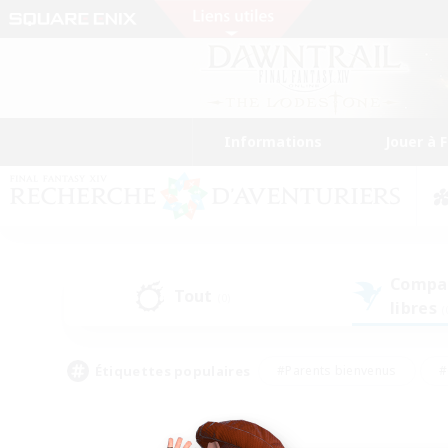
Informations
Jouer à 
Compa
Tout
(0)
libres
(
Étiquettes populaires
#Parents bienvenus
#
#Amateurs d'histoire
#Étudiants bienve
#Artisans/Récolteurs
#Amateurs de JcJ
#A