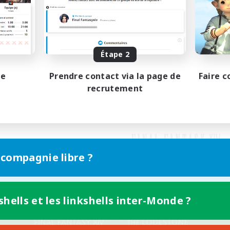
Étape 2
pe
Prendre contact via la page de
Faire c
recrutement
 compagnie libre ?
shells et les linkshells inter-Monde ?
Version mobile