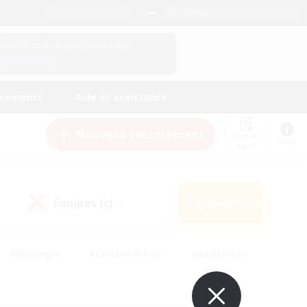
Français
Gérez le profil de votre personnage
Connexion
ssements
Aide et assistance
Nouveau recrutement
Liste de
Guide
suivi
Équipes JcJ
Rechercher
(0)
#Multilingue
#Contenu difficile
#Jeu détendu
#Amateurs de jeu de rôle
#Jeu soutenu
#Débutants bienvenus
#Travailleurs bienvenus