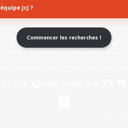
équipe JcJ ?
Télécharger le jeu
Informations officielles
Commencer les recherches !
X
/
News
YouTube
Instagram
Twitch
Licence
Règles et politiques
Politique de confidentialité
Politique d'utilisation des cookie
 Family Mark", "PlayStation", "PS5 logo", "PS5", "PS4 logo" and "PS4" are registered trademark
XBOX Sphere mark, the Series X|S logo and XBOX Series X|S are trademarks of the Microsoft gro
Nintendo Switch est une marque de Nintendo.