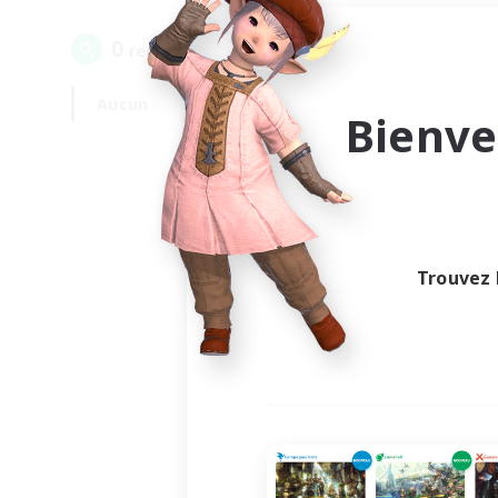
0
recrutement(s) trouvé(s) !
Aucun
En semaine
Bienve
Trouvez 
Au