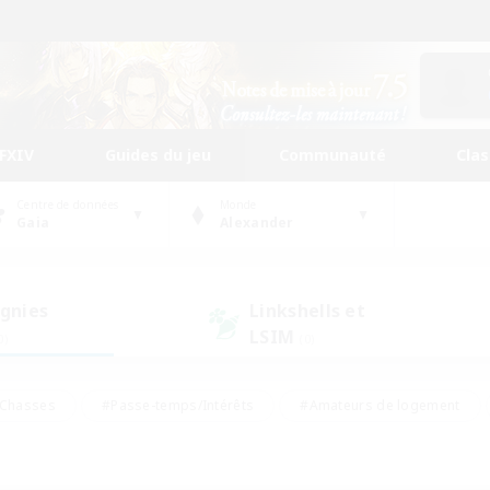
FFXIV
Guides du jeu
Communauté
Cla
Centre de données
Monde
Gaia
Alexander
gnies
Linkshells et
LSIM
0)
(0)
Chasses
#Passe-temps/Intérêts
#Amateurs de logement
nus
#Amateurs de capture d'écran
#Événements joueurs
mateurs de mirage
#Carte aux trésors
#Joueurs sociaux