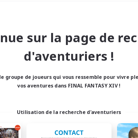
Week-end
＃Amateurs d'histoire
nue sur la page de re
d'aventuriers !
le groupe de joueurs qui vous ressemble pour vivre p
0 résultat
vos aventures dans FINAL FANTASY XIV !
cun recrutement trou
Utilisation de la recherche d'aventuriers
Réessayez avec des critères différents.