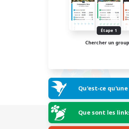
Étape 1
Chercher un grou
Qu'est-ce qu'une
Que sont les link