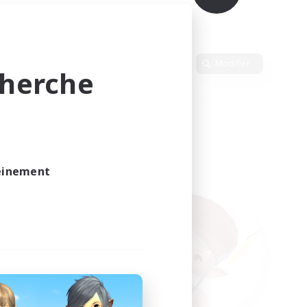
Langue
Modifier
cherche
leinement
vé.