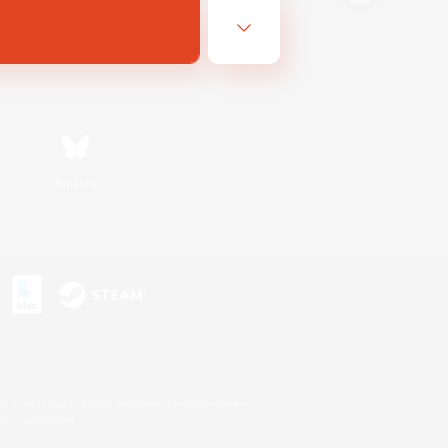
Bluesky
s
s or trademarks of Sony Interactive Entertainment Inc.
up of companies.