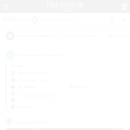
#Parents bienvenus
#Multilingu
Étiquettes populaires
1
recrutement(s) trouvé(s) !
Aucun
Alexander (Gaia)
Compagnies libres
En semaine
Week-end
＃Débutants bienvenus
Langue
Compagnie libre