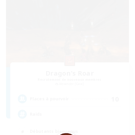
Dragon's Roar
Recrutement de nouveaux membres
Alexander [Gaia]
10
Places à pourvoir
Raids
Débutants bienvenus