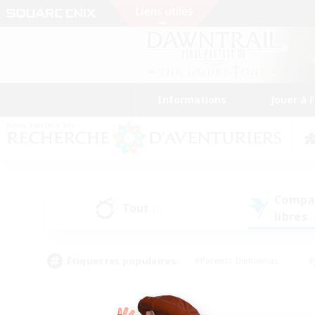
Informations
Jouer à 
Compa
Tout
(1)
libres
(
Étiquettes populaires
#Parents bienvenus
#
#Amateurs de capture d'écran
#Événeme
#Artisans/Récolteurs
#Débutants bienvenus