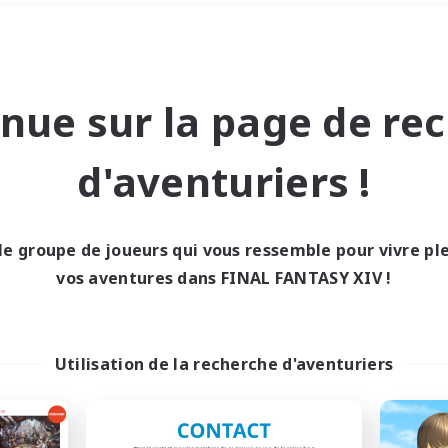
Week-end
＃Joueurs sociaux
nue sur la page de re
d'aventuriers !
le groupe de joueurs qui vous ressemble pour vivre p
0 résultat
vos aventures dans FINAL FANTASY XIV !
cun recrutement trou
Utilisation de la recherche d'aventuriers
Réessayez avec des critères différents.