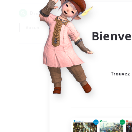
0
recrutement(s) trouvé(s) !
Aucun
En semaine
Bienve
Trouvez 
Au