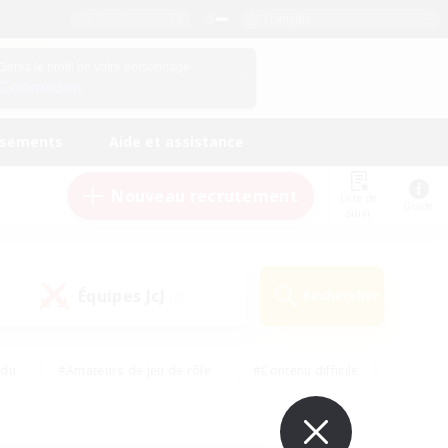
Français
Gérez le profil de votre personnage
Connexion
ssements
Aide et assistance
Nouveau recrutement
Liste de
Guide
suivi
Équipes JcJ
Rechercher
(0)
ndu
#Amateurs de jeu de rôle
#Contenu difficile
urs de logement
#Passe-temps/Intérêts
#Joueurs sociaux
#Travailleurs bienvenus