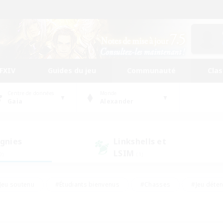
FFXIV
Guides du jeu
Communauté
Cla
Centre de données
Monde
Gaia
Alexander
gnies
Linkshells et
LSIM
0)
(1)
Jeu soutenu
#Étudiants bienvenus
#Chasses
#Jeu déte
nts joueurs
#Amateurs d'histoire
#Multilingue
#Amate
#Amateurs de JcJ
#Amateurs de mirage
#Carte aux trésors