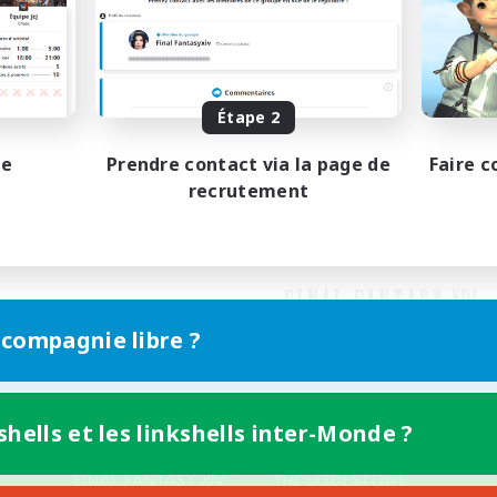
Étape 2
pe
Prendre contact via la page de
Faire c
recrutement
 compagnie libre ?
shells et les linkshells inter-Monde ?
Version mobile