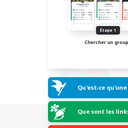
Étape 1
Chercher un grou
Qu'est-ce qu'une
Que sont les link