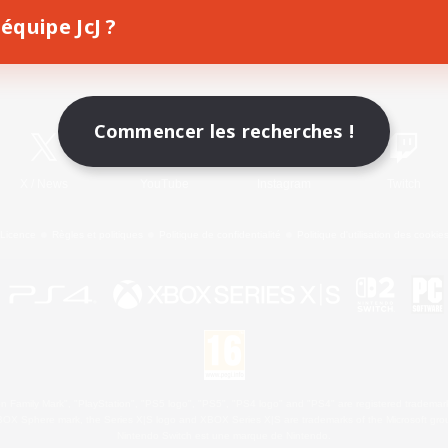
équipe JcJ ?
Télécharger le jeu
Informations officielles
Commencer les recherches !
X
/
News
YouTube
Instagram
Twitch
Licence
Règles et politiques
Politique de confidentialité
Politique d'utilisation des cookie
 Family Mark", "PlayStation", "PS5 logo", "PS5", "PS4 logo" and "PS4" are registered trademark
XBOX Sphere mark, the Series X|S logo and XBOX Series X|S are trademarks of the Microsoft gro
Nintendo Switch est une marque de Nintendo.