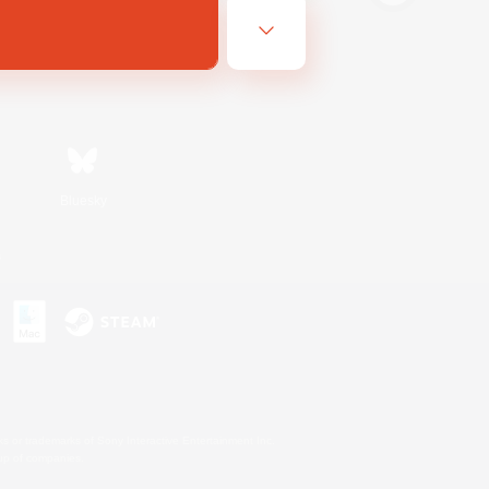
Bluesky
s
s or trademarks of Sony Interactive Entertainment Inc.
up of companies.