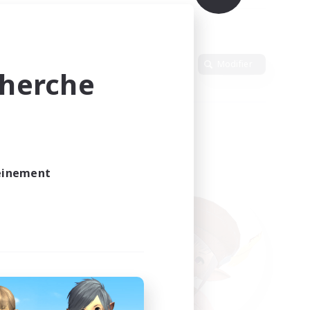
Langue
Modifier
cherche
leinement
vé.