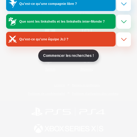
Qu'est-ce qu'une compagnie libre ?
/
Facebook
X
News
Que sont les linkshells et les linkshells inter-Monde ?
Qu'est-ce qu'une équipe JcJ ?
YouTube
Instagram
Commencer les recherches !
Twitch
Bluesky
Licence
Règles et politiques
Politique de confidentialité
Politique d'utilisation des cookies