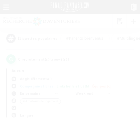
#Parents bienvenus
#Multilingu
Étiquettes populaires
0
recrutement(s) trouvé(s) !
Aucun
Aegis (Elemental)
Compagnies libres
Linkshells et LSIM
Équipes JcJ
En semaine
Week-end
＃Amateurs de logement
Langue