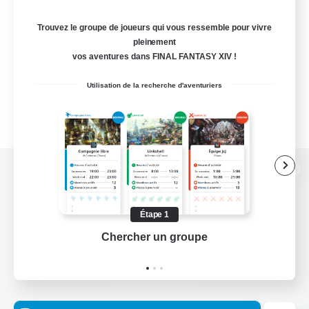
Trouvez le groupe de joueurs qui vous ressemble pour vivre
pleinement
vos aventures dans FINAL FANTASY XIV !
Utilisation de la recherche d'aventuriers
Version de bureau
Étape 1
Chercher un groupe
Prend
Télécharger le jeu
Informations officielles