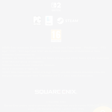
©2026 Sony Interactive Entertainment LLC."PlayStation Family Mark", "PlayStation", "PS5
logo", "PS5", "PS4 logo" and "PS4" are registered trademarks or trademarks of Sony
Interactive Entertainment Inc.
Microsoft, the XBOX Sphere mark, the Series X|S logo and XBOX Series X|S are trademarks
of the Microsoft group of companies.
Nintendo Switch est une marque de Nintendo.
Mac is a trademark of Apple Inc.
©2026 Valve Corporation. Steam et le logo Steam sont des marques déposées et/ou des
marques enregistrées par Valve Corporation aux É.U. et/ou dans d'autres pays.
© SQUARE ENIX
Square Enix Limited, société immatriculée en Angleterre sous le numéro 01804186 - Siège
social : 240 Blackfriars Road, London, SE1 8NW.