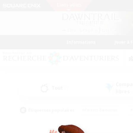
Informations
Jouer à 
Compa
Tout
(0)
libres
(
Étiquettes populaires
#Parents bienvenus
#
#Amateurs d'histoire
#Étudiants bienve
#Artisans/Récolteurs
#Amateurs de JcJ
#A