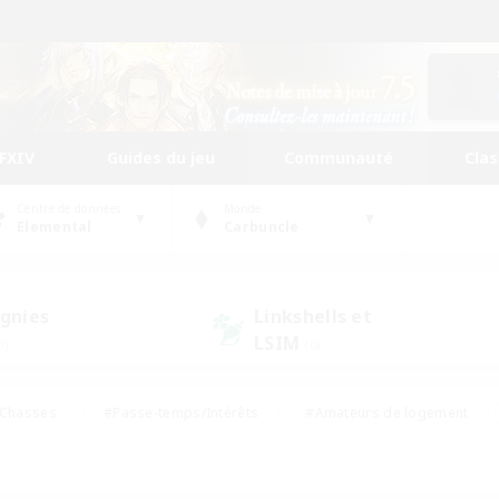
FFXIV
Guides du jeu
Communauté
Cla
Centre de données
Monde
Elemental
Carbuncle
gnies
Linkshells et
LSIM
0)
(0)
Chasses
#Passe-temps/Intérêts
#Amateurs de logement
nus
#Amateurs de capture d'écran
#Événements joueurs
mateurs de mirage
#Carte aux trésors
#Joueurs sociaux