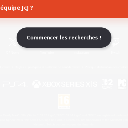
équipe JcJ ?
Télécharger le jeu
Informations officielles
Commencer les recherches !
X
/
News
YouTube
Instagram
Twitch
Licence
Règles et politiques
Politique de confidentialité
Politique d'utilisation des cookie
 Family Mark", "PlayStation", "PS5 logo", "PS5", "PS4 logo" and "PS4" are registered trademark
XBOX Sphere mark, the Series X|S logo and XBOX Series X|S are trademarks of the Microsoft gro
Nintendo Switch est une marque de Nintendo.