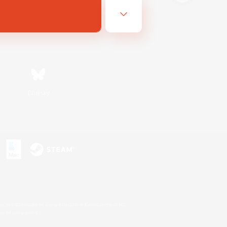
Bluesky
s
s or trademarks of Sony Interactive Entertainment Inc.
up of companies.