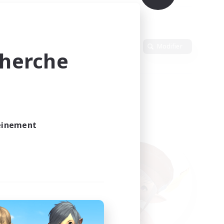
Langue
Modifier
cherche
leinement
vé.