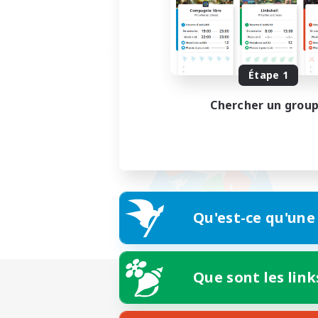
Étape 1
Chercher un grou
Qu'est-ce qu'une
Que sont les link