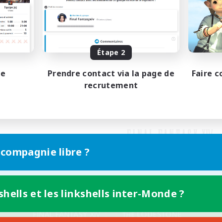
Étape 2
pe
Prendre contact via la page de
Faire c
recrutement
 compagnie libre ?
shells et les linkshells inter-Monde ?
Version mobile