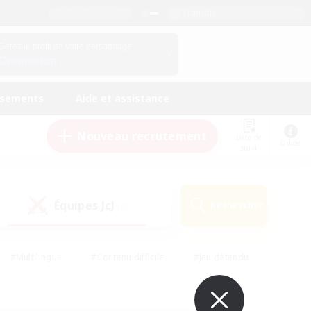
Français
Gérez le profil de votre personnage
Connexion
ssements
Aide et assistance
Nouveau recrutement
Liste de
Guide
suivi
Équipes JcJ
Rechercher
(0)
#Multilingue
#Contenu difficile
#Jeu détendu
#Amateurs de jeu de rôle
#Jeu soutenu
#Débutants bienvenus
#Travailleurs bienvenus