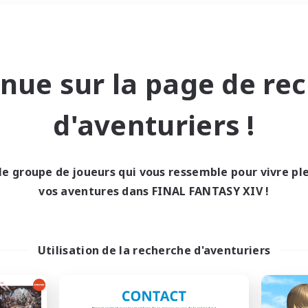
Week-end
＃Amateurs de jeu de rôle
nue sur la page de re
d'aventuriers !
le groupe de joueurs qui vous ressemble pour vivre p
0 résultat
vos aventures dans FINAL FANTASY XIV !
cun recrutement trou
Utilisation de la recherche d'aventuriers
Réessayez avec des critères différents.