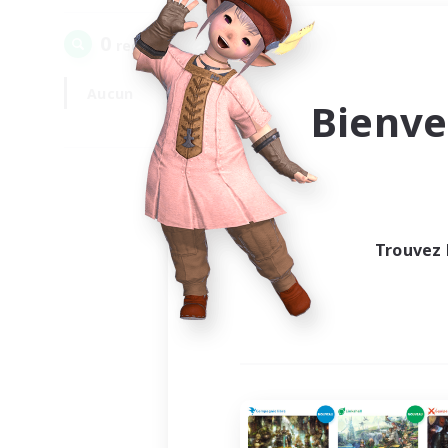
0
recrutement(s) trouvé(s) !
Aucun
En semaine
Bienve
Trouvez 
Au