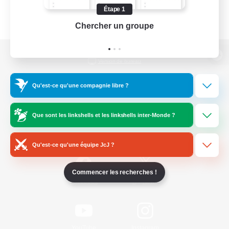
Étape 1
Chercher un groupe
Prend
Version de bureau
Qu'est-ce qu'une compagnie libre ?
Télécharger le jeu
Que sont les linkshells et les linkshells inter-Monde ?
Informations officielles
Qu'est-ce qu'une équipe JcJ ?
Commencer les recherches !
/
Facebook
X
News
YouTube
Instagram