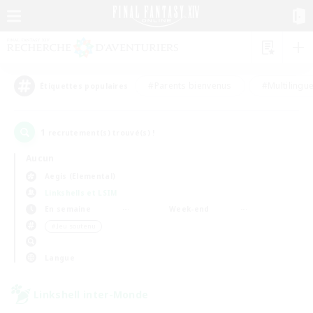
#Parents bienvenus
#Multilingu
Étiquettes populaires
1
recrutement(s) trouvé(s) !
Aucun
Aegis (Elemental)
Linkshells et LSIM
En semaine
Week-end
＃Jeu soutenu
Langue
Linkshell inter-Monde