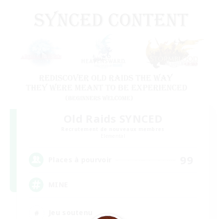
Old Raids SYNCED
Recrutement de nouveaux membres
Elemental
99
Places à pourvoir
MINE
Jeu soutenu